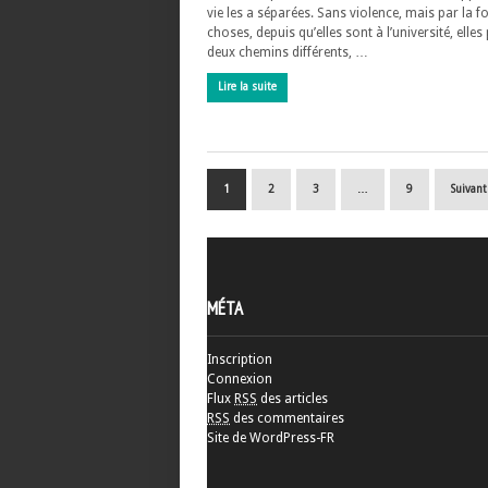
vie les a séparées. Sans violence, mais par la f
choses, depuis qu’elles sont à l’université, elle
deux chemins différents, …
Lire la suite
1
2
3
…
9
Suivant
MÉTA
Inscription
Connexion
Flux
RSS
des articles
RSS
des commentaires
Site de WordPress-FR