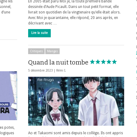
igne les
En 2005 était paru Moi je, la toute première bande
sonnel,
dessinée d’Aude Picault. Dans un tout petit format, elle
i d’une
livrait son quotidien de la vingtenaire qu’elle était alors.
Avec Moi je quarantaine, elle répond, 20 ans après, en
décrivant avec …
Lire la suite
Critiques
Mangas
Quand la nuit tombe
5 décembre 2023 |
Rémi I.
ses potes,
ologiques
Ao et Takaomi sont amis depuis le collège. Ils ont appris