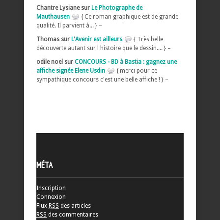
Chantre Lysiane sur
Le Photographe de
Mauthausen
{ Ce roman graphique est de grande
qualité. Il parvient à... } –
Thomas sur
L'Avenir est ailleurs
{ Très belle
découverte autant sur l histoire que le dessin.... } –
odile noel sur
CONCOURS - BD à Bastia : gagnez une
affiche signée Elene Usdin
{ merci pour ce
sympathique concours c'est une belle affiche ! } –
MÉTA
Inscription
Connexion
Flux
RSS
des articles
RSS
des commentaires