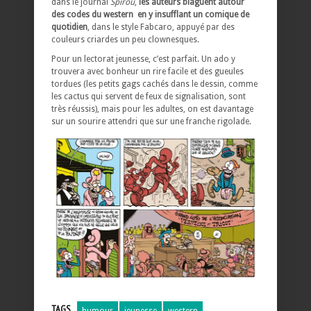
dans le journal
Spirou
,
les auteurs blaguent autour
des codes du western en y insufflant un comique de
quotidien
, dans le style Fabcaro, appuyé par des
couleurs criardes un peu clownesques.
Pour un lectorat jeunesse, c’est parfait. Un ado y
trouvera avec bonheur un rire facile et des gueules
tordues (les petits gags cachés dans le dessin, comme
les cactus qui servent de feux de signalisation, sont
très réussis), mais pour les adultes, on est davantage
sur un sourire attendri que sur une franche rigolade.
TAGS
humour
jeunesse
western