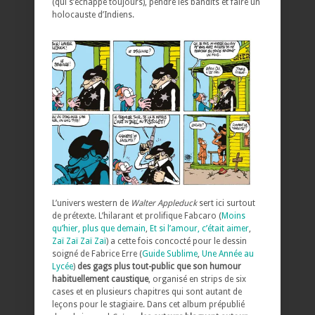
(qui s’échappe toujours), pendre les bandits et faire un
holocauste d’Indiens.
L’univers western de
Walter Appleduck
sert ici surtout
de prétexte. L’hilarant et prolifique Fabcaro (
Moins
qu’hier, plus que demain
,
Et si l’amour, c’était aimer
,
Zaï Zaï Zaï Zaï
) a cette fois concocté pour le dessin
soigné de Fabrice Erre (
Guide Sublime
,
Une Année au
Lycée
)
des gags plus tout-public que son humour
habituellement caustique
, organisé en strips de six
cases et en plusieurs chapitres qui sont autant de
leçons pour le stagiaire. Dans cet album prépublié