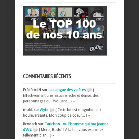
COMMENTAIRES RÉCENTS
FrédéricLN sur
La Langue des vipères
{
Effectivement une histoire riche et dense, des
personnages qui évoluent... } –
molik sur
Alyte
{ Cette bd est magnifique et
bouleversante, Mon coup de coeur... } –
Brodeck sur
Cauchon...ou l'homme qui tua Jeanne
d'Arc
{ Merci, Bodoï ! A la fin, vous exprimez
tellement bien... } –