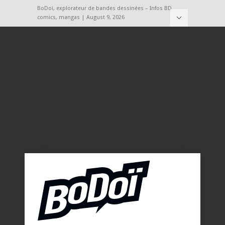
BoDoï, explorateur de bandes dessinées – Infos BD,
comics, mangas | August 9, 2026