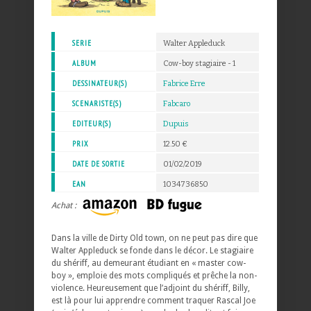
SERIE
Walter Appleduck
ALBUM
Cow-boy stagiaire - 1
DESSINATEUR(S)
Fabrice Erre
SCENARISTE(S)
Fabcaro
EDITEUR(S)
Dupuis
PRIX
12.50 €
DATE DE SORTIE
01/02/2019
EAN
1034736850
Achat :
Dans la ville de Dirty Old town, on ne peut pas dire que
Walter Appleduck se fonde dans le décor. Le stagiaire
du shériff, au demeurant étudiant en « master cow-
boy », emploie des mots compliqués et prêche la non-
violence. Heureusement que l’adjoint du shériff, Billy,
est là pour lui apprendre comment traquer Rascal Joe