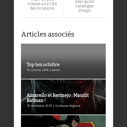
plus qu’un
creuse à La Cité
catalogue
des Sciences
d’expo
Articles associés
Top ten octobre
16 octobre 2008 | admin
Azzarello et Bermejo : Maudit
Batman !
18 novembre 2019 | Guillaume Regourd