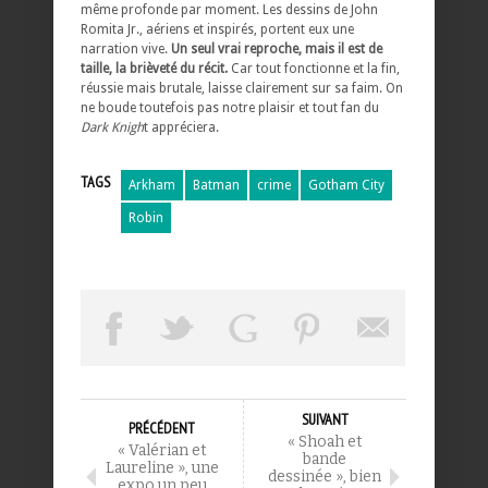
même profonde par moment. Les dessins de John
Romita Jr., aériens et inspirés, portent eux une
narration vive.
Un seul vrai reproche, mais il est de
taille, la brièveté du récit.
Car tout fonctionne et la fin,
réussie mais brutale, laisse clairement sur sa faim. On
ne boude toutefois pas notre plaisir et tout fan du
Dark Knigh
t appréciera.
TAGS
Arkham
Batman
crime
Gotham City
Robin
SUIVANT
PRÉCÉDENT
« Shoah et
« Valérian et
bande
Laureline », une
dessinée », bien
expo un peu