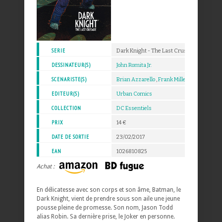
SERIE
Dark Knight - The Last Crusade
DESSINATEUR(S)
John Romita Jr.
SCENARISTE(S)
Brian Azzarello
,
Frank Miller
EDITEUR(S)
Urban Comics
COLLECTION
DC Essentiels
PRIX
14 €
DATE DE SORTIE
23/02/2017
EAN
1026810825
Achat :
En délicatesse avec son corps et son âme, Batman, le
Dark Knight, vient de prendre sous son aile une jeune
pousse pleine de promesse. Son nom, Jason Todd
alias Robin. Sa dernière prise, le Joker en personne.