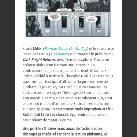
Frank Miller (
Batman Année Un
,
Sin City
) et le scénariste
Brian Azzarello (
100 Bullets
) ont imaginé l
e prélude du
Dark Knight Returns
,
avec l’envie d’explorer l’horizon
crépusculaire d’un Batman sur le retour. En
contrepoint, un justicier jeune et ardent, le fameux
Robin, décidé à mettre le Chevalier Noir à la retraite. Et
quel meilleur test que d’affronter la pire vermine de
Gotham, le Joker, Ivy ou Croc ? Sur ce canevas, les
scénaristes interrogent l’héritage de Batman et donc
son avenir. Usé mais pas encore totalement out, c’est
encore en maître d’armes que Batman résiste, lucide
sur son épigone :
le talentueux mais imprudent et têtu
Robin doit faire ses classes
. Apprendre la patience
pour mieux dompter le crime.
Une portée réflexive mais aussi de l’action et un
découpage maîtrisé rendent la lecture plaisante
, et