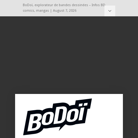
BoDoï, explorateur de bandes dessinées – Infos BD,
comics, mangas | August 7, 2026