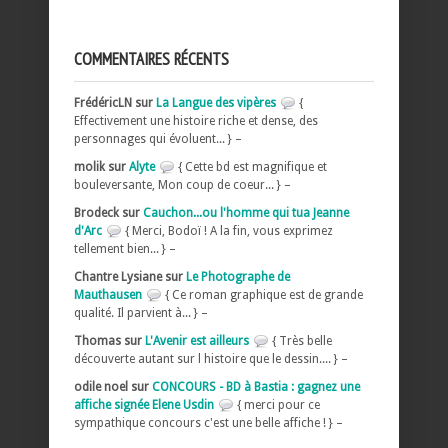
COMMENTAIRES RÉCENTS
FrédéricLN sur
La Langue des vipères
{
Effectivement une histoire riche et dense, des
personnages qui évoluent... } –
molik sur
Alyte
{ Cette bd est magnifique et
bouleversante, Mon coup de coeur... } –
Brodeck sur
Cauchon...ou l'homme qui tua Jeanne
d'Arc
{ Merci, Bodoï ! A la fin, vous exprimez
tellement bien... } –
Chantre Lysiane sur
Le Photographe de
Mauthausen
{ Ce roman graphique est de grande
qualité. Il parvient à... } –
Thomas sur
L'Avenir est ailleurs
{ Très belle
découverte autant sur l histoire que le dessin.... } –
odile noel sur
CONCOURS - BD à Bastia : gagnez une
affiche signée Elene Usdin
{ merci pour ce
sympathique concours c'est une belle affiche ! } –