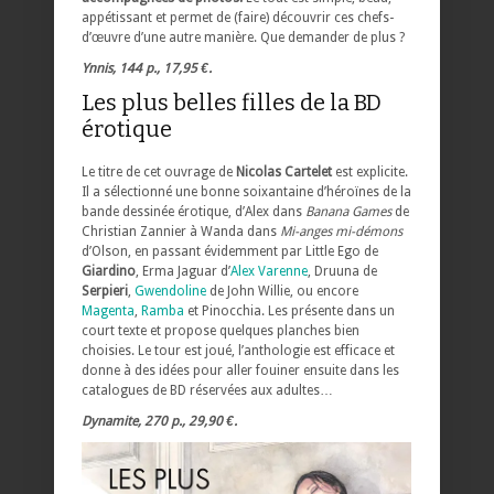
appétissant et permet de (faire) découvrir ces chefs-
d’œuvre d’une autre manière. Que demander de plus ?
Ynnis, 144 p., 17,95 €.
Les plus belles filles de la BD
érotique
Le titre de cet ouvrage de
Nicolas Cartelet
est explicite.
Il a sélectionné une bonne soixantaine d’héroïnes de la
bande dessinée érotique, d’Alex dans
Banana Games
de
Christian Zannier à Wanda dans
Mi-anges mi-démons
d’Olson, en passant évidemment par Little Ego de
Giardino
, Erma Jaguar d’
Alex Varenne
, Druuna de
Serpieri
,
Gwendoline
de John Willie, ou encore
Magenta
,
Ramba
et Pinocchia. Les présente dans un
court texte et propose quelques planches bien
choisies. Le tour est joué, l’anthologie est efficace et
donne à des idées pour aller fouiner ensuite dans les
catalogues de BD réservées aux adultes…
Dynamite, 270 p., 29,90 €.