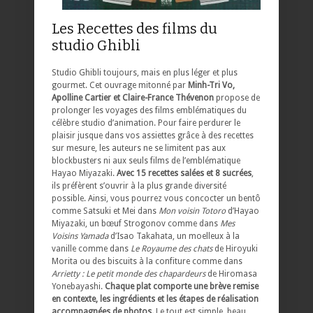
Les Recettes des films du
studio Ghibli
Studio Ghibli toujours, mais en plus léger et plus
gourmet. Cet ouvrage mitonné par
Minh-Tri Vo,
Apolline Cartier et Claire-France Thévenon
propose de
prolonger les voyages des films emblématiques du
célèbre studio d’animation. Pour faire perdurer le
plaisir jusque dans vos assiettes grâce à des recettes
sur mesure, les auteurs ne se limitent pas aux
blockbusters ni aux seuls films de l’emblématique
Hayao Miyazaki.
Avec 15 recettes salées et 8 sucrées
,
ils préfèrent s’ouvrir à la plus grande diversité
possible. Ainsi, vous pourrez vous concocter un bentô
comme Satsuki et Mei dans
Mon voisin Totoro
d’Hayao
Miyazaki, un bœuf Strogonov comme dans
Mes
Voisins Yamada
d’Isao Takahata, un moelleux à la
vanille comme dans
Le Royaume des chats
de Hiroyuki
Morita ou des biscuits à la confiture comme dans
Arrietty : Le petit monde des chapardeurs
de Hiromasa
Yonebayashi.
Chaque plat comporte une brève remise
en contexte, les ingrédients et les étapes de réalisation
accompagnées de photos.
Le tout est simple, beau,