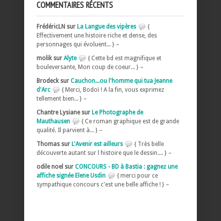
COMMENTAIRES RÉCENTS
FrédéricLN sur
La Langue des vipères
{
Effectivement une histoire riche et dense, des
personnages qui évoluent... } –
molik sur
Alyte
{ Cette bd est magnifique et
bouleversante, Mon coup de coeur... } –
Brodeck sur
Cauchon...ou l'homme qui tua Jeanne
d'Arc
{ Merci, Bodoï ! A la fin, vous exprimez
tellement bien... } –
Chantre Lysiane sur
Le Photographe de
Mauthausen
{ Ce roman graphique est de grande
qualité. Il parvient à... } –
Thomas sur
L'Avenir est ailleurs
{ Très belle
découverte autant sur l histoire que le dessin.... } –
odile noel sur
CONCOURS - BD à Bastia : gagnez une
affiche signée Elene Usdin
{ merci pour ce
sympathique concours c'est une belle affiche ! } –