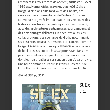
reprenant les trois tomes de
Mirages
,
parus en 1975 et
1980 aux Humanoïdes associés
, puis réédité chez
Dargaud cinq ans plus tard. Avec des inédits, des
raretés et des commentaires de l’auteur. Sous une
couverture argentée immanquable, on y retrouve des
histoires courtes au design toujours aussi puissant,
avec
des architectures vertigineuses et organiques, et
des personnages délirants
. On découvre aussi des
collaborations, des scénarios de
Gotlib
notamment.
Ou des récits de Druillet dessinés par d’autres, comme
l’élégant
Alexis
ou le maniaque
Bihannic
et ses milliers
de hachures. Ou encore
Picotto
pour
Firaz
, dans des
pages en couleurs évoquant des enluminures mais
dont les noirs funèbres seraient en train d’avaler la vie.
Une belle somme pour tous les fans du créateur de
Lone Sloane et une virée passionnante dans les 70’s.
Glénat, 368 p., 35 €.
St Ex,
un