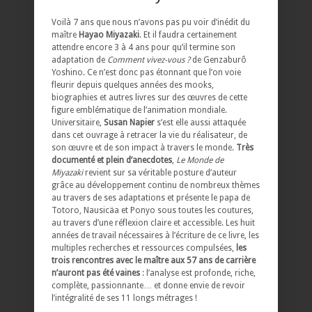
Voilà 7 ans que nous n’avons pas pu voir d’inédit du
maître
Hayao Miyazaki
. Et il faudra certainement
attendre encore 3 à 4 ans pour qu’il termine son
adaptation de
Comment vivez-vous ?
de Genzaburô
Yoshino. Ce n’est donc pas étonnant que l’on voie
fleurir depuis quelques années des mooks,
biographies et autres livres sur des œuvres de cette
figure emblématique de l’animation mondiale.
Universitaire,
Susan Napier
s’est elle aussi attaquée
dans cet ouvrage à retracer la vie du réalisateur, de
son œuvre et de son impact à travers le monde.
Très
documenté et plein d’anecdotes
,
Le Monde de
Miyazaki
revient sur sa véritable posture d’auteur
grâce au développement continu de nombreux thèmes
au travers de ses adaptations et présente le papa de
Totoro, Nausicäa et Ponyo sous toutes les coutures,
au travers d’une réflexion claire et accessible. Les huit
années de travail nécessaires à l’écriture de ce livre, les
multiples recherches et ressources compulsées,
les
trois rencontres avec le maître aux 57 ans de carrière
n’auront pas été vaines
: l’analyse est profonde, riche,
complète, passionnante… et donne envie de revoir
l’intégralité de ses 11 longs métrages !