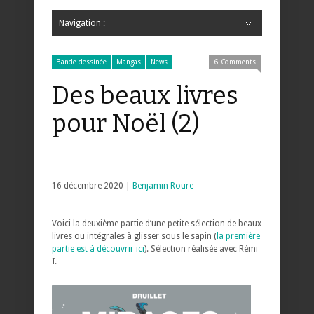
Navigation :
Hide Navigation
Accueil
Critiques
Bande dessinée
Comics
Jeunesse
Mangas
News
Bande dessinée
Comics
Manga
Jeunesse
Magazine
Bande dessinée
Comics
Jeunesse
Mangas
Bande dessinée
Mangas
News
6 Comments
Des beaux livres
pour Noël (2)
16 décembre 2020 |
Benjamin Roure
Voici la deuxième partie d’une petite sélection de beaux
livres ou intégrales à glisser sous le sapin (
la première
partie est à découvrir ici
). Sélection réalisée avec Rémi
I.