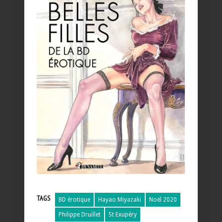
TAGS
BD érotique
Hayao Miyazaki
Noël 2020
Philippe Druillet
St Exupéry