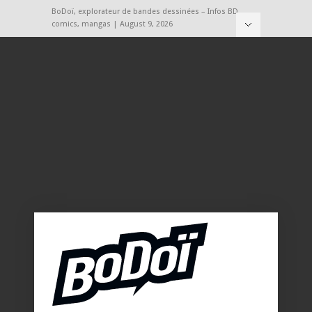
BoDoï, explorateur de bandes dessinées – Infos BD,
comics, mangas | August 9, 2026