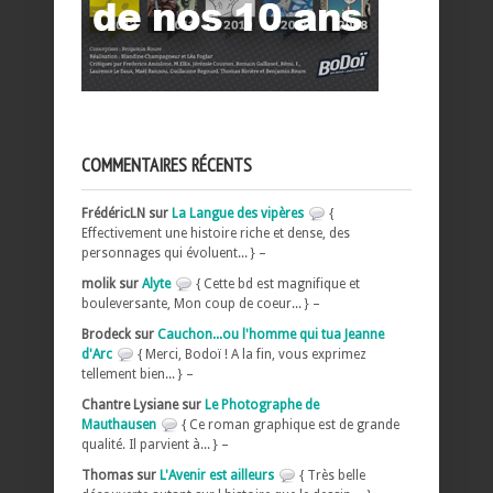
COMMENTAIRES RÉCENTS
FrédéricLN sur
La Langue des vipères
{
Effectivement une histoire riche et dense, des
personnages qui évoluent... } –
molik sur
Alyte
{ Cette bd est magnifique et
bouleversante, Mon coup de coeur... } –
Brodeck sur
Cauchon...ou l'homme qui tua Jeanne
d'Arc
{ Merci, Bodoï ! A la fin, vous exprimez
tellement bien... } –
Chantre Lysiane sur
Le Photographe de
Mauthausen
{ Ce roman graphique est de grande
qualité. Il parvient à... } –
Thomas sur
L'Avenir est ailleurs
{ Très belle