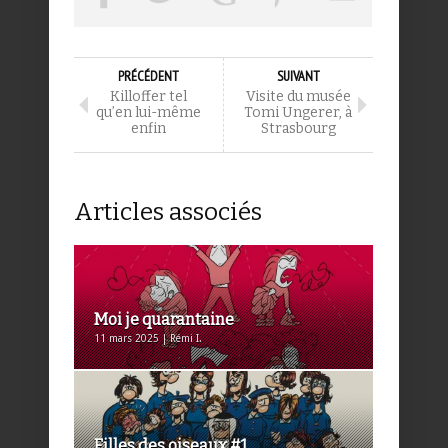
PRÉCÉDENT
SUIVANT
Killoffer tel
Visite du musée
qu’en lui-même
Tomi Ungerer, à
enfin
Strasbourg
Articles associés
Moi je quarantaine
11 mars 2025 | Rémi I.
Filles des oiseaux #1