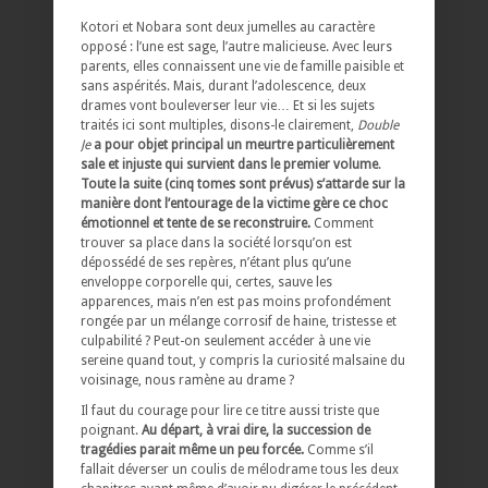
Kotori et Nobara sont deux jumelles au caractère
opposé : l’une est sage, l’autre malicieuse. Avec leurs
parents, elles connaissent une vie de famille paisible et
sans aspérités. Mais, durant l’adolescence, deux
drames vont bouleverser leur vie… Et si les sujets
traités ici sont multiples, disons-le clairement,
Double
Je
a pour objet principal un meurtre particulièrement
sale et injuste qui survient dans le premier volume
.
Toute la suite (cinq tomes sont prévus) s’attarde sur la
manière dont l’entourage de la victime gère ce choc
émotionnel et tente de se reconstruire.
Comment
trouver sa place dans la société lorsqu’on est
dépossédé de ses repères, n’étant plus qu’une
enveloppe corporelle qui, certes, sauve les
apparences, mais n’en est pas moins profondément
rongée par un mélange corrosif de haine, tristesse et
culpabilité ? Peut-on seulement accéder à une vie
sereine quand tout, y compris la curiosité malsaine du
voisinage, nous ramène au drame ?
Il faut du courage pour lire ce titre aussi triste que
poignant.
Au départ, à vrai dire, la succession de
tragédies parait même un peu forcée.
Comme s’il
fallait déverser un coulis de mélodrame tous les deux