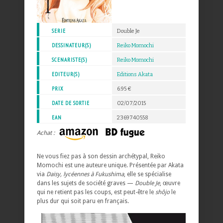
SERIE
Double Je
DESSINATEUR(S)
Reiko Momochi
SCENARISTE(S)
Reiko Momochi
EDITEUR(S)
Editions Akata
PRIX
6.95 €
DATE DE SORTIE
02/07/2015
EAN
2369740558
Achat :
Ne vous fiez pas à son dessin archétypal, Reiko
Momochi est une auteure unique. Présentée par Akata
via
Daisy, lycéennes à Fukushima
, elle se spécialise
dans les sujets de société graves —
Double Je
, œuvre
qui ne retient pas les coups, est peut-être le
shôjo
le
plus dur qui soit paru en français.