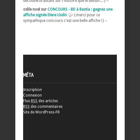
découverte autant sur l histoire que le dessin.... } –
odile noel sur
CONCOURS - BD à Bastia : gagnez une
affiche signée Elene Usdin
{ merci pour ce
sympathique concours c'est une belle affiche ! } –
MÉTA
Inscription
Connexion
Flux
RSS
des articles
RSS
des commentaires
Site de WordPress-FR