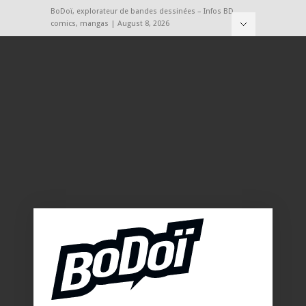
BoDoï, explorateur de bandes dessinées – Infos BD,
comics, mangas | August 8, 2026