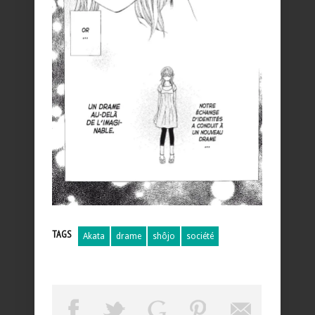
TAGS
Akata
drame
shôjo
société