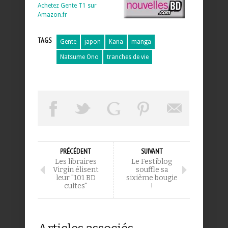
Achetez Gente T1 sur
Amazon.fr
TAGS
Gente
japon
Kana
manga
Natsume Ono
tranches de vie
PRÉCÉDENT
SUIVANT
Les libraires
Le Festiblog
Virgin élisent
souffle sa
leur "101 BD
sixième bougie
cultes"
!