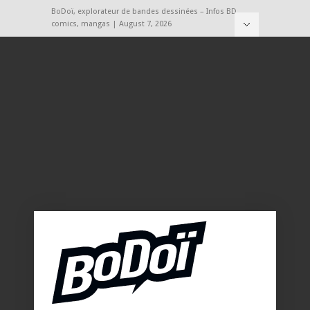
BoDoï, explorateur de bandes dessinées – Infos BD,
comics, mangas | August 7, 2026