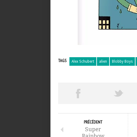
TAGS
Alex Schubert
alien
Blobby Boys
PRÉCÉDENT
Super
Rainbow