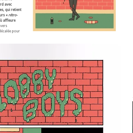
rd avec
es, qui retient
eurs «
rétro-
ù affleure
ivers
décalée pour