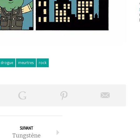
drogue
meurtres
rock
SUIVANT
Tungstène