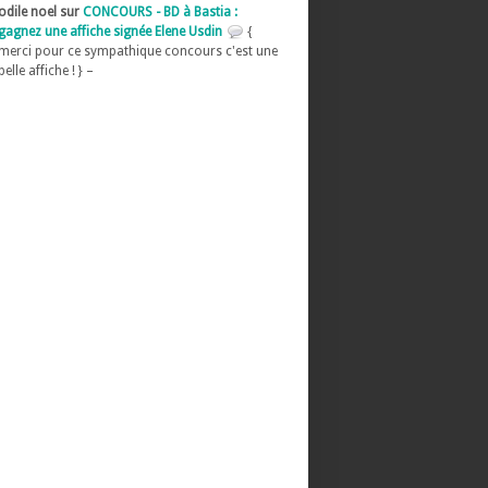
odile noel sur
CONCOURS - BD à Bastia :
gagnez une affiche signée Elene Usdin
{
merci pour ce sympathique concours c'est une
belle affiche ! } –