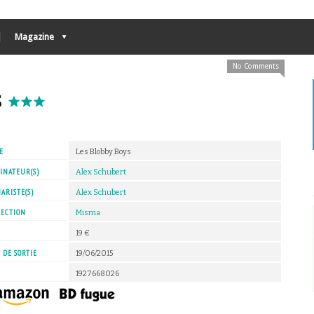
Magazine
No Comments
s
E
Les Blobby Boys
INATEUR(S)
Alex Schubert
ARISTE(S)
Alex Schubert
LECTION
Misma
X
19 €
 DE SORTIE
19/06/2015
1927668026