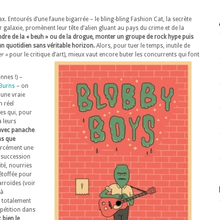
ax. Entourés d’une faune bigarrée – le bling-bling Fashion Cat, la secrète
r galaxie, promènent leur tête d’alien gluant au pays du crime et de la
dre de la « beuh » ou de la drogue, monter un groupe de rock hype puis
n quotidien sans véritable horizon.
Alors, pour tuer le temps, inutile de
er »
pour le critique d’art), mieux vaut encore buter les concurrents qui font
nnes !) –
 Burns
– on
 une vraie
n réel
es qui, pour
à leurs
avec panache
ns que
orcément une
e succession
ité, nourries
étoffée pour
rroïdes (voir
 à
 totalement
épétition dans
 bien le