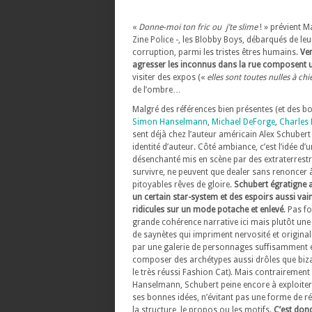
«
Donne-moi ton fric ou j’te slime
! » prévient M
Zine Police -, les Blobby Boys, débarqués de leu
corruption, parmi les tristes êtres humains.
Ven
agresser les inconnus dans la rue composent u
visiter des expos («
elles sont toutes nulles à chi
de l’ombre…
Malgré des références bien présentes (et des bo
Simon Hanselmann
,
Michael DeForge
,
Charles
sent déjà chez l’auteur américain Alex Schubert
identité d’auteur. Côté ambiance, c’est l’idée d’u
désenchanté mis en scène par des extraterrestr
survivre, ne peuvent que dealer sans renoncer 
pitoyables rêves de gloire.
Schubert égratigne 
un certain star-system et des espoirs aussi vai
ridicules sur un mode potache et enlevé
. Pas f
grande cohérence narrative ici mais plutôt un
de saynètes qui impriment nervosité et original
par une galerie de personnages suffisamment 
composer des archétypes aussi drôles que biza
le très réussi Fashion Cat). Mais contrairement
Hanselmann, Schubert peine encore à exploiter
ses bonnes idées, n’évitant pas une forme de r
la structure, le propos ou les motifs.
C’est donc