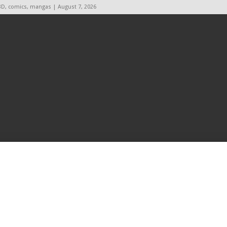
BD, comics, mangas | August 7, 2026