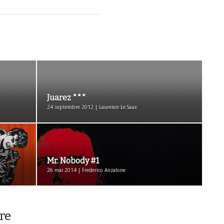
Juarez ***
24 septembre 2012 | Laurence Le Saux
Mr. Nobody #1
26 mai 2014 | Frederico Anzalone
re