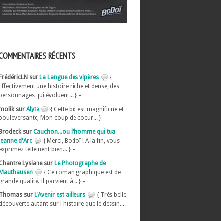
COMMENTAIRES RÉCENTS
FrédéricLN sur
La Langue des vipères
{
Effectivement une histoire riche et dense, des
personnages qui évoluent... } –
molik sur
Alyte
{ Cette bd est magnifique et
bouleversante, Mon coup de coeur... } –
Brodeck sur
Cauchon...ou l'homme qui tua
Jeanne d'Arc
{ Merci, Bodoï ! A la fin, vous
exprimez tellement bien... } –
Chantre Lysiane sur
Le Photographe de
Mauthausen
{ Ce roman graphique est de
grande qualité. Il parvient à... } –
Thomas sur
L'Avenir est ailleurs
{ Très belle
découverte autant sur l histoire que le dessin....
} –