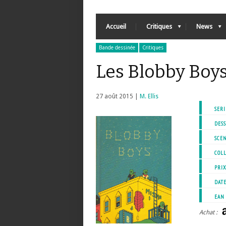
Accueil
Critiques
News
Bande dessinée
Critiques
Les Blobby Boy
27 août 2015 |
M. Ellis
SERI
DESS
SCEN
COL
PRI
DATE
EAN
Achat :