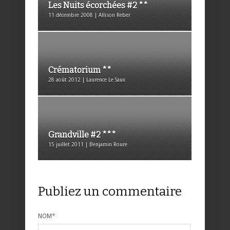
Les Nuits écorchées #2 **
11 décembre 2008 | Allison Reber
Crématorium **
28 août 2012 | Laurence Le Saux
Grandville #2 ***
15 juillet 2011 | Benjamin Roure
Publiez un commentaire
NOM
*