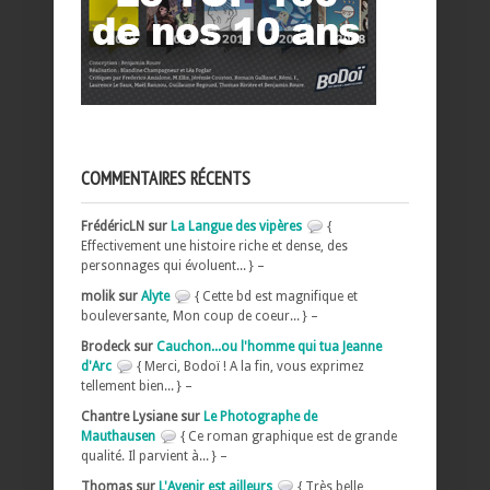
COMMENTAIRES RÉCENTS
FrédéricLN sur
La Langue des vipères
{
Effectivement une histoire riche et dense, des
personnages qui évoluent... } –
molik sur
Alyte
{ Cette bd est magnifique et
bouleversante, Mon coup de coeur... } –
Brodeck sur
Cauchon...ou l'homme qui tua Jeanne
d'Arc
{ Merci, Bodoï ! A la fin, vous exprimez
tellement bien... } –
Chantre Lysiane sur
Le Photographe de
Mauthausen
{ Ce roman graphique est de grande
qualité. Il parvient à... } –
Thomas sur
L'Avenir est ailleurs
{ Très belle