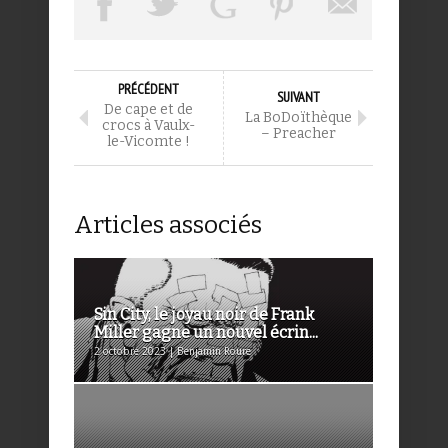
PRÉCÉDENT
SUIVANT
De cape et de
La BoDoïthèque
crocs à Vaulx-
– Preacher
le-Vicomte !
Articles associés
Sin City, le joyau noir de Frank
Miller gagne un nouvel écrin...
2 octobre 2023 | Benjamin Roure