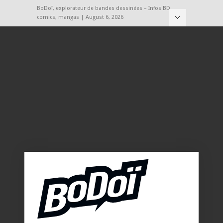
BoDoï, explorateur de bandes dessinées – Infos BD,
comics, mangas | August 6, 2026