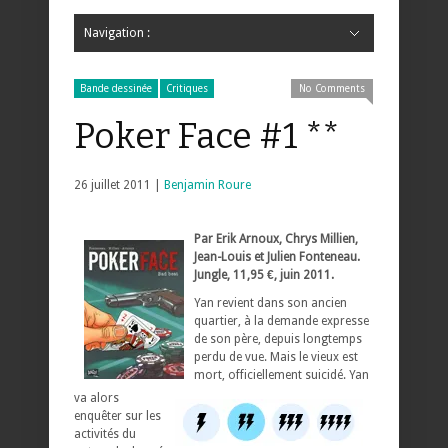
Navigation :
Hide Navigation
Accueil
Critiques
Bande dessinée
Comics
Jeunesse
Mangas
News
Bande dessinée
Comics
Manga
Jeunesse
Magazine
Bande dessinée
Comics
Jeunesse
Mangas
Bande dessinée
Critiques
No Comments
Poker Face #1 **
26 juillet 2011 |
Benjamin Roure
Par Erik Arnoux, Chrys Millien,
Jean-Louis et Julien Fonteneau.
Jungle, 11,95 €, juin 2011.
Yan revient dans son ancien
quartier, à la demande expresse
de son père, depuis longtemps
perdu de vue. Mais le vieux est
mort, officiellement suicidé. Yan
va alors
enquêter sur les
activités du