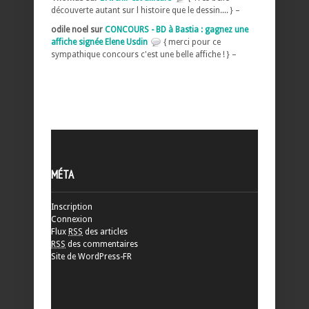
découverte autant sur l histoire que le dessin.... } –
odile noel sur
CONCOURS - BD à Bastia : gagnez une
affiche signée Elene Usdin
{ merci pour ce
sympathique concours c'est une belle affiche ! } –
MÉTA
Inscription
Connexion
Flux
RSS
des articles
RSS
des commentaires
Site de WordPress-FR