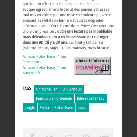
qui font un effort de réalisme, un trait épais qui
évoque agréablement le début des années 90, assez
mal mis en valeur par une mise en couleurs pauvre et
abusant des effets de lumière et autres dégradés
informatiques… On referme donc
Poker Face
avec une
drôle d’impression :
outre une lecture pas inoubliable
mais détendante, on a eu l’impression de replonger
dans une BD d’il y a 20 ans
, car tout y fait penser
(rythme, dessin, sujet…). Pas mauvais, mais bizarre.
Achetez Poker Face T1 sur
Fnac.com
Achetez Poker Face T1 sur
Amazon.fr
TAGS
Chrys Millien
Erik Arnoux
Jean-Louis Fonteneau
Julien Fonteneau
Jungle
Poker
Poker Face
polar