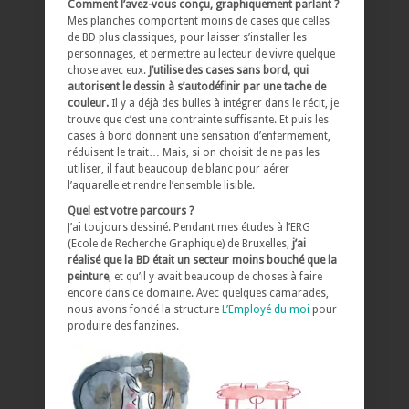
Comment l’avez-vous conçu, graphiquement parlant ?
Mes planches comportent moins de cases que celles
de BD plus classiques, pour laisser s’installer les
personnages, et permettre au lecteur de vivre quelque
chose avec eux.
J’utilise des cases sans bord, qui
autorisent le dessin à s’autodéfinir par une tache de
couleur.
Il y a déjà des bulles à intégrer dans le récit, je
trouve que c’est une contrainte suffisante. Et puis les
cases à bord donnent une sensation d’enfermement,
réduisent le trait… Mais, si on choisit de ne pas les
utiliser, il faut beaucoup de blanc pour aérer
l’aquarelle et rendre l’ensemble lisible.
Quel est votre parcours ?
J’ai toujours dessiné. Pendant mes études à l’ERG
(Ecole de Recherche Graphique) de Bruxelles,
j’ai
réalisé que la BD était un secteur moins bouché que la
peinture
, et qu’il y avait beaucoup de choses à faire
encore dans ce domaine. Avec quelques camarades,
nous avons fondé la structure
L’Employé du moi
pour
produire des fanzines.