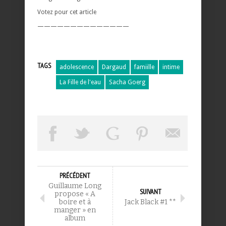
Votez pour cet article
——————————————
TAGS
adolescence
Dargaud
famiille
intime
La Fille de l'eau
Sacha Goerg
PRÉCÉDENT
Guillaume Long
SUIVANT
propose « A
boire et à
Jack Black #1 **
manger » en
album