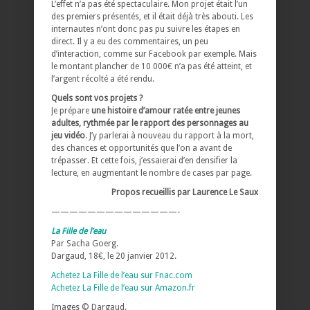
L’effet n’a pas été spectaculaire. Mon projet était l’un
des premiers présentés, et il était déjà très abouti. Les
internautes n’ont donc pas pu suivre les étapes en
direct. Il y a eu des commentaires, un peu
d’interaction, comme sur Facebook par exemple. Mais
le montant plancher de 10 000€ n’a pas été atteint, et
l’argent récolté a été rendu.
Quels sont vos projets ?
Je prépare
une histoire d’amour ratée entre jeunes
adultes, rythmée par le rapport des personnages au
jeu vidéo
. J’y parlerai à nouveau du rapport à la mort,
des chances et opportunités que l’on a avant de
trépasser. Et cette fois, j’essaierai d’en densifier la
lecture, en augmentant le nombre de cases par page.
Propos recueillis par Laurence Le Saux
——————————————-
La Fille de l’eau
Par Sacha Goerg.
Dargaud, 18€, le 20 janvier 2012.
Achetez La Fille de l’eau sur Fnac.com
Achetez La Fille de l’eau sur Amazon.fr
Images © Dargaud.