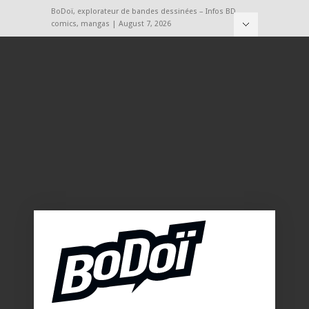
BoDoï, explorateur de bandes dessinées – Infos BD,
comics, mangas | August 7, 2026