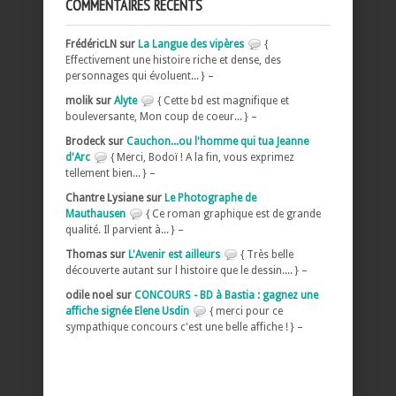
COMMENTAIRES RÉCENTS
FrédéricLN sur
La Langue des vipères
{
Effectivement une histoire riche et dense, des
personnages qui évoluent... } –
molik sur
Alyte
{ Cette bd est magnifique et
bouleversante, Mon coup de coeur... } –
Brodeck sur
Cauchon...ou l'homme qui tua Jeanne
d'Arc
{ Merci, Bodoï ! A la fin, vous exprimez
tellement bien... } –
Chantre Lysiane sur
Le Photographe de
Mauthausen
{ Ce roman graphique est de grande
qualité. Il parvient à... } –
Thomas sur
L'Avenir est ailleurs
{ Très belle
découverte autant sur l histoire que le dessin.... } –
odile noel sur
CONCOURS - BD à Bastia : gagnez une
affiche signée Elene Usdin
{ merci pour ce
sympathique concours c'est une belle affiche ! } –