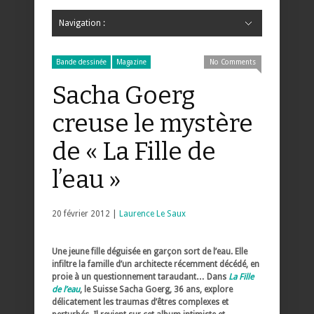
Navigation :
Hide Navigation
Accueil
Critiques
Bande dessinée
Comics
Jeunesse
Mangas
News
Bande dessinée
Comics
Manga
Jeunesse
Magazine
Bande dessinée
Comics
Jeunesse
Mangas
Bande dessinée
Magazine
No Comments
Sacha Goerg
creuse le mystère
de « La Fille de
l’eau »
20 février 2012 |
Laurence Le Saux
Une jeune fille déguisée en garçon sort de l’eau. Elle
infiltre la famille d’un architecte récemment décédé, en
proie à un questionnement taraudant… Dans
La Fille
de l’eau
, le Suisse Sacha Goerg, 36 ans, explore
délicatement les traumas d’êtres complexes et