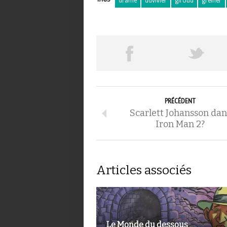
drame
duvivier
giroud
greiner
PRÉCÉDENT
Scarlett Johansson dan
Iron Man 2?
Articles associés
Le Monde du dessous