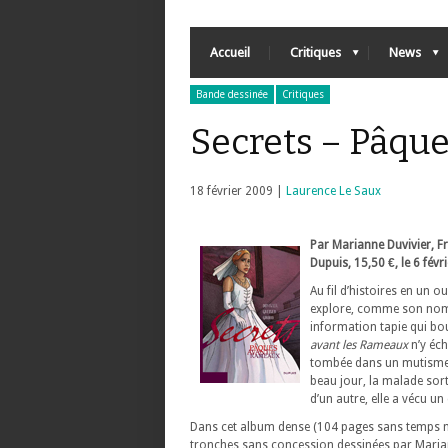
Accueil
Critiques
News
Bande dessinée
Critiques
Secrets – Pâque
18 février 2009 |
Laurence Le Saux
Par Marianne Duvivier, Fr
Dupuis, 15,50 €, le 6 févr
Au fil d’histoires en un o
explore, comme son nom l
information tapie qui bou
avant les Rameaux
n’y éch
tombée dans un mutisme t
beau jour, la malade sor
d’un autre, elle a vécu 
Dans cet album dense (104 pages sans temps mor
tronches sans concession dessinées par Marian