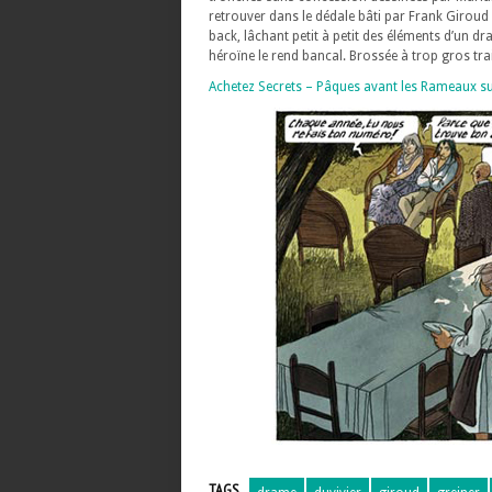
retrouver dans le dédale bâti par Frank Giroud e
back, lâchant petit à petit des éléments d’un dr
héroïne le rend bancal. Brossée à trop gros tra
Achetez Secrets – Pâques avant les Rameaux s
TAGS