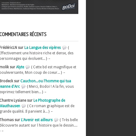
COMMENTAIRES RÉCENTS
FrédéricLN sur
La Langue des vipères
{
Effectivement une histoire riche et dense, des
personnages qui évoluent... } –
molik sur
Alyte
{ Cette bd est magnifique et
bouleversante, Mon coup de coeur... } –
Brodeck sur
Cauchon...ou l'homme qui tua
Jeanne d'Arc
{ Merci, Bodoï ! A la fin, vous
exprimez tellement bien... } –
Chantre Lysiane sur
Le Photographe de
Mauthausen
{ Ce roman graphique est de
grande qualité. Il parvient à... } –
Thomas sur
L'Avenir est ailleurs
{ Très belle
découverte autant sur l histoire que le dessin....
} –