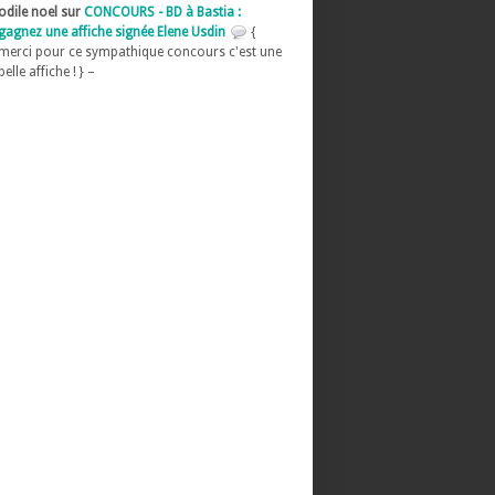
odile noel sur
CONCOURS - BD à Bastia :
gagnez une affiche signée Elene Usdin
{
merci pour ce sympathique concours c'est une
belle affiche ! } –