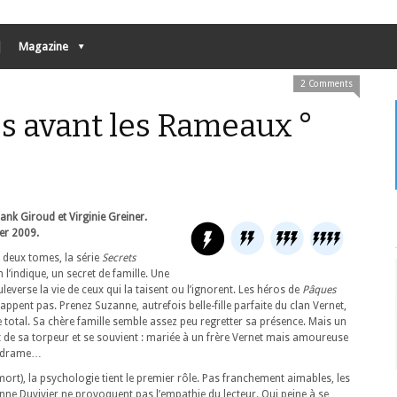
Magazine
2 Comments
s avant les Rameaux °
ank Giroud et Virginie Greiner.
ier 2009.
u deux tomes, la série
Secrets
’indique, un secret de famille. Une
leverse la vie de ceux qui la taisent ou l’ignorent. Les héros de
Pâques
appent pas. Prenez Suzanne, autrefois belle-fille parfaite du clan Vernet,
otal. Sa chère famille semble assez peu regretter sa présence. Mais un
t de sa torpeur et se souvient : mariée à un frère Vernet mais amoureuse
un drame…
t), la psychologie tient le premier rôle. Pas franchement aimables, les
ne Duvivier ne provoquent pas l’empathie du lecteur. Qui peine à se