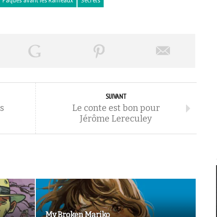
Pâques avant les Rameaux
Secrets
SUIVANT
s
Le conte est bon pour
Jérôme Lereculey
My Broken Mariko