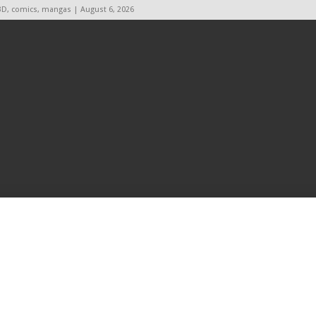
BD, comics, mangas | August 6, 2026