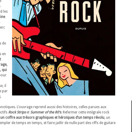
é
e
d les
ine
s
lerc
s de
s en
t
rage,
, qui
 pour
e, il
e par
s
,
pnotiques. L’ouvrage reprend aussi des histoires, celles parues aux
ectifs
Rock Strips
et
Summer of the 80’s
. Refermer cette intégrale rock
r
un coffre aux trésors graphiques et héroïques d’un temps révolu
, un
ler de temps en temps, et faire jaillir de nulle part des riffs de guitare