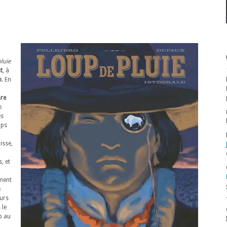
luie
t
, à
n
. En
re
e
es
mps
isse,
, et
ment
e
eurs
 le
p au