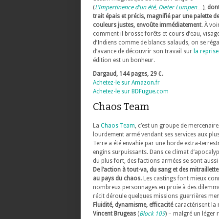
(
L’Impertinence d’un été
,
Dieter Lumpen
…),
dont
trait épais et précis, magnifié par une palette d
couleurs justes, envoûte immédiatement
. À voi
comment il brosse forêts et cours d’eau, visag
d’Indiens comme de blancs salauds, on se réga
d’avance de découvrir son travail sur
la repris
édition est un bonheur.
Dargaud, 144 pages, 29 €.
Achetez-le sur Amazon.fr
Achetez-le sur BDFugue.com
Chaos Team
La
Chaos Team
, c’est un groupe de mercenaire
lourdement armé vendant ses services aux plus 
Terre a été envahie par une horde extra-terrestr
engins surpuissants. Dans ce climat d’apocalyp
du plus fort, des factions armées se sont auss
De l’action à tout-va, du sang et des mitraillett
au pays du chaos.
Les castings font mieux conn
nombreux personnages en proie à des dilemme
récit déroule quelques missions guerrières men
Fluidité, dynamisme, efficacité
caractérisent la 
Vincent Brugeas
(
Block 109
) – malgré un lége