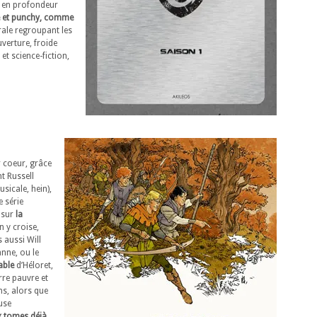
ne en profondeur
 et punchy, comme
rale regroupant les
verture, froide
et science-fiction,
 coeur, grâce
t Russell
sicale, hein),
e série
e sur
la
n y croise,
 aussi Will
anne, ou le
able
d’Héloret,
rre pauvre et
s, alors que
use
x tomes déjà