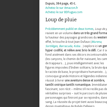
Dupuis, 384 page, 45 €.
Achetez-le sur Amazon.fr
Achetez-le sur BDFugue.com
Loup de pluie
Précédemment publié en deux tomes
,
Loup de p
revient en un volume
dans un très grand forma
la hauteur des paysages grandioses du
wester
effet, le touche-à-tout Jean Dufaux (
Murena
,
Sortilèges
,
Barracuda
,
Koba
…) explore ici
un gen
hyper codifié, et relève avec brio le défi
. Car il s
fond aisément dans ses décors incontournabl
(les canyons, le chemin de fer naissant, les ca
de trappeurs…), joue intelligemment avec les
figures imposées (l’Indien solitaire, la brute épa
le raciste de base, le propriétaire humaniste…),
convoque grande Histoire et légendes indiennes
réussit à livrer
une aventure dense et sombre,
tantôt onirique tantôt romantique
. Immédiate
fascinant, son récit – même s’il ne recèle pas d
véritables surprises – suit le parcours de plusi
personnages qui finiront par se rejoindre, dans
sang. La réussite du projet tient aussi beaucou
dessin magnétique de Rubén Pellejero