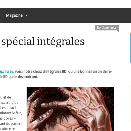
Magazine
No Comments
 spécial intégrales
ux livres
, voici notre choix d’intégrales BD, ou une bonne raison de re-
e BD qui le deviendront.
u et de
rox n’a plus
 est issu !
ntant le fric,
es pores –
ant de parler !
eratore
en