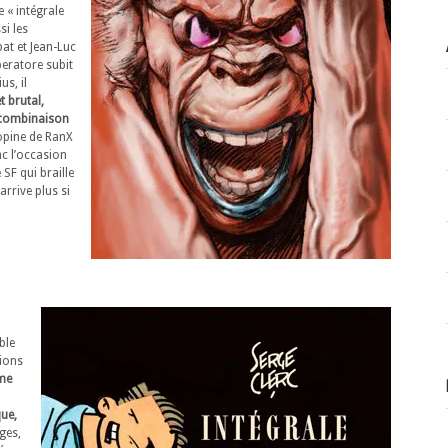
 « intégrale
si les
at et Jean-Luc
beratore subit
us, il
t brutal,
 combinaison
opine de RanX
nc l’occasion
SF qui braille
arrive plus si
ble
tions
me
que,
ges,