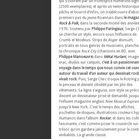
qui s’ouvrent par un frontispice numéroté-sign
(2500 exemplaires), et après un texte historiqu
pêchu et bourré d’infos, on (re)découvre d’abor
premiers pas du jeune Roannais dans
le magaz
Rock & Folk
,
dans la seconde moitié des année
1970. Soutenu par
Philippe Paringaux
, Serge C
se cherche un style, encore sous l’influence de
Crumb et Moebius. Strips de
Roger Bismuth
,
portraits en tous genres de musiciens, planche
la chronique
Rock City
(chansons en BD, avec
Philippe Manoeuvre
) dans
Métal Hurlant
, image
vrac, études sur calques,
c’est à un passionnan
voyage dans le temps que nous convie cet ouv
autour du travail d’un auteur qui dessinait rock
vivait rock
. Puis, Serge Clerc troque le Rotring
le pinceau et devient obsédé par les plis des
vêtements. Sa ligne s’aiguise, son style se précis
devient un dessinateur prisé et demandé. Jusqu
l’influent magazine anglais
New Musical Expres
jusqu’à New York. C’est le temps des affiches,
pochettes de disques, illustrations couleurs hy
Humanos dans l’album
Rocker
, et dans les coll
fascinante, c’est comme poser le couvercle su
trésor qu’on gardera jalousement pour le contemp
endiablés. La grande classe.