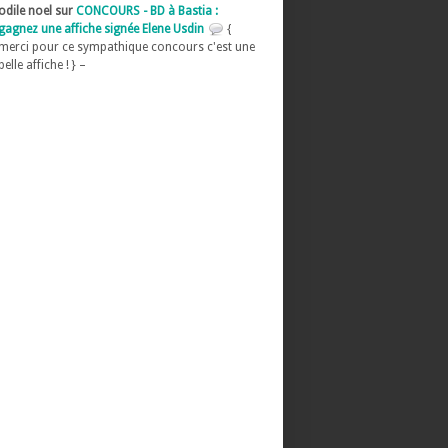
odile noel sur
CONCOURS - BD à Bastia :
gagnez une affiche signée Elene Usdin
{
merci pour ce sympathique concours c'est une
belle affiche ! } –