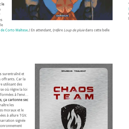
 le
e
r
es
le
e de Corto Maltese
..! En attendant, (re)lire
Loup de pluie
dans cette belle
s surentraîné et
offrants. Car la
e utilisant des
se où règne la loi
i formées à l’envi…
es, ça cartonne sec
aître les
s moraux et le
ées à allure TGV.
narration signée
r ronronnement