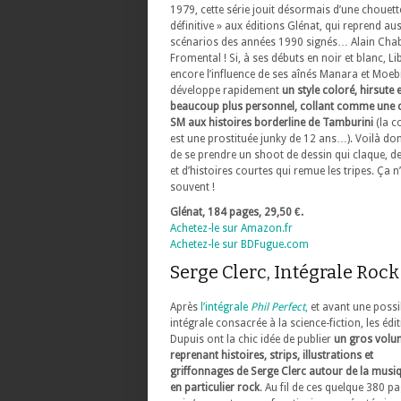
1979, cette série jouit désormais d’une chouette
définitive » aux éditions Glénat, qui reprend aus
scénarios des années 1990 signés… Alain Chab
Fromental ! Si, à ses débuts en noir et blanc, Li
encore l’influence de ses aînés Manara et Moebi
développe rapidement
un style coloré, hirsute e
beaucoup plus personnel, collant comme une
SM aux histoires borderline de Tamburini
(la c
est une prostituée junky de 12 ans…). Voilà do
de se prendre un shoot de dessin qui claque, de 
et d’histoires courtes qui remue les tripes. Ça n’
souvent !
Glénat, 184 pages, 29,50 €.
Achetez-le sur Amazon.fr
Achetez-le sur BDFugue.com
Serge Clerc, Intégrale Rock
Après
l’intégrale
Phil Perfect
,
et avant une possi
intégrale consacrée à la science-fiction, les édi
Dupuis ont la chic idée de publier
un gros volu
reprenant histoires, strips, illustrations et
griffonnages de Serge Clerc autour de la musi
en particulier rock
. Au fil de ces quelque 380 pa