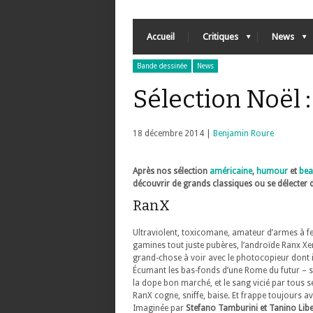
Accueil
Critiques
News
Bande dessinée
News
Sélection Noël :
18 décembre 2014 |
Benjamin Roure
Après nos sélection
américaine
,
humour
et
bea
découvrir de grands classiques ou se délecter d
RanX
Ultraviolent, toxicomane, amateur d’armes à fe
gamines tout juste pubères, l’androïde Ranx Xe
grand-chose à voir avec le photocopieur dont il
Écumant les bas-fonds d’une Rome du futur – sui
la dope bon marché, et le sang vicié par tous s
RanX cogne, sniffe, baise. Et frappe toujours av
Imaginée par
Stefano Tamburini et Tanino Lib