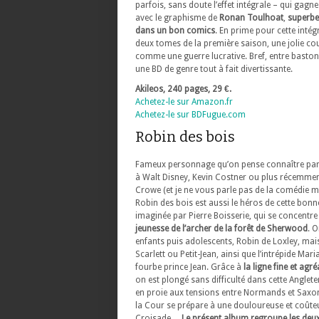
parfois, sans doute l’effet intégrale – qui gag
avec le graphisme de
Ronan Toulhoat
,
superbe
dans un bon comics
. En prime pour cette intég
deux tomes de la première saison, une jolie cou
comme une guerre lucrative. Bref, entre baston 
une BD de genre tout à fait divertissante.
Akileos, 240 pages, 29 €.
Achetez-le sur Amazon.fr
Achetez-le sur BDFugue.com
Robin des bois
Fameux personnage qu’on pense connaître par
à Walt Disney, Kevin Costner ou plus récemmen
Crowe (et je ne vous parle pas de la comédie mu
Robin des bois est aussi le héros de cette bonn
imaginée par Pierre Boisserie, qui se concentr
jeunesse de l’archer de la forêt de Sherwood
. O
enfants puis adolescents, Robin de Loxley, mais
Scarlett ou Petit-Jean, ainsi que l’intrépide Mari
fourbe prince Jean. Grâce à
la ligne fine et agré
on est plongé sans difficulté dans cette Anglete
en proie aux tensions entre Normands et Saxon
la Cour se prépare à une douloureuse et coûte
Croisade…
Le présent album regroupe les deu