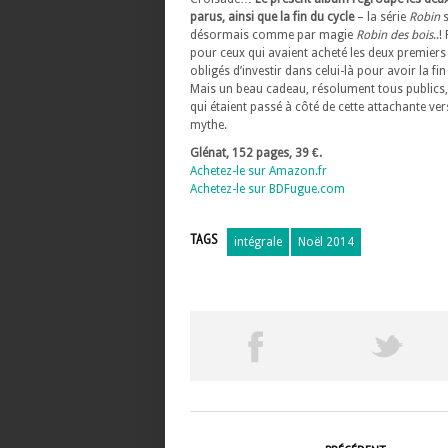
parus, ainsi que la fin du cycle
– la série
Robin
s
désormais comme par magie
Robin des bois
..!
pour ceux qui avaient acheté les deux premiers
obligés d’investir dans celui-là pour avoir la fin
Mais un beau cadeau, résolument tous publics
qui étaient passé à côté de cette attachante ve
mythe.
Glénat, 152 pages, 39 €.
Achetez-le sur Amazon.fr
Achetez-le sur BDFugue.com
TAGS
intégrale
Noël 2014