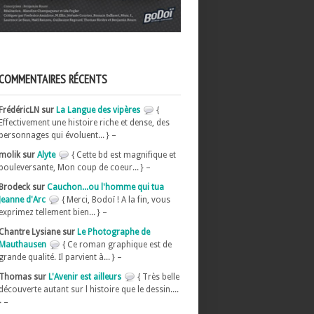
COMMENTAIRES RÉCENTS
FrédéricLN sur
La Langue des vipères
{
Effectivement une histoire riche et dense, des
personnages qui évoluent... } –
molik sur
Alyte
{ Cette bd est magnifique et
bouleversante, Mon coup de coeur... } –
Brodeck sur
Cauchon...ou l'homme qui tua
Jeanne d'Arc
{ Merci, Bodoï ! A la fin, vous
exprimez tellement bien... } –
Chantre Lysiane sur
Le Photographe de
Mauthausen
{ Ce roman graphique est de
grande qualité. Il parvient à... } –
Thomas sur
L'Avenir est ailleurs
{ Très belle
découverte autant sur l histoire que le dessin....
} –