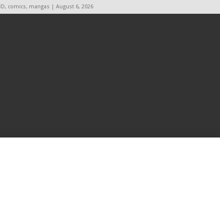
BD, comics, mangas | August 6, 2026