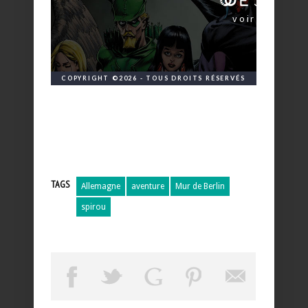
TAGS
Allemagne
aventure
Mur de Berlin
spirou