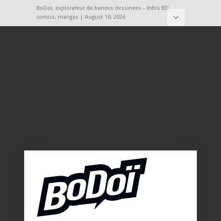
BoDoï, explorateur de bandes dessinées – Infos BD,
comics, mangas | August 10, 2026