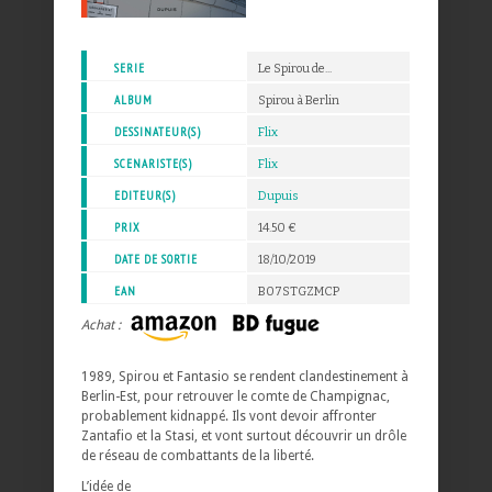
SERIE
Le Spirou de...
ALBUM
Spirou à Berlin
DESSINATEUR(S)
Flix
SCENARISTE(S)
Flix
EDITEUR(S)
Dupuis
PRIX
14.50 €
DATE DE SORTIE
18/10/2019
EAN
B07STGZMCP
Achat :
1989, Spirou et Fantasio se rendent clandestinement à
Berlin-Est, pour retrouver le comte de Champignac,
probablement kidnappé. Ils vont devoir affronter
Zantafio et la Stasi, et vont surtout découvrir un drôle
de réseau de combattants de la liberté.
L’idée de