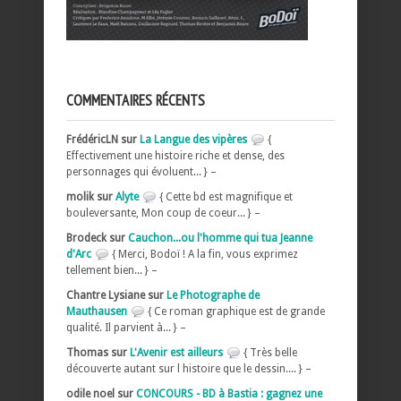
COMMENTAIRES RÉCENTS
FrédéricLN sur
La Langue des vipères
{
Effectivement une histoire riche et dense, des
personnages qui évoluent... } –
molik sur
Alyte
{ Cette bd est magnifique et
bouleversante, Mon coup de coeur... } –
Brodeck sur
Cauchon...ou l'homme qui tua Jeanne
d'Arc
{ Merci, Bodoï ! A la fin, vous exprimez
tellement bien... } –
Chantre Lysiane sur
Le Photographe de
Mauthausen
{ Ce roman graphique est de grande
qualité. Il parvient à... } –
Thomas sur
L'Avenir est ailleurs
{ Très belle
découverte autant sur l histoire que le dessin.... } –
odile noel sur
CONCOURS - BD à Bastia : gagnez une