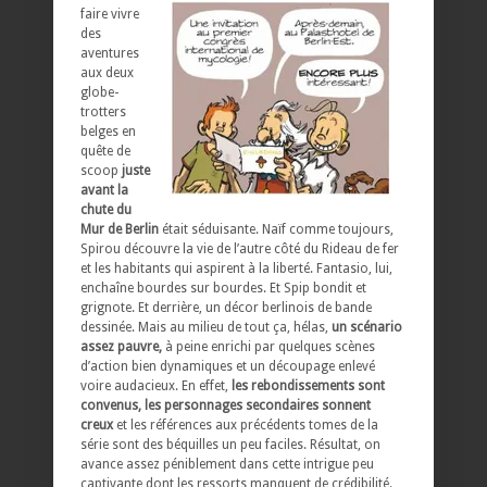
faire vivre
des
aventures
aux deux
globe-
trotters
belges en
quête de
scoop
juste
avant la
chute du
Mur de Berlin
était séduisante. Naïf comme toujours,
Spirou découvre la vie de l’autre côté du Rideau de fer
et les habitants qui aspirent à la liberté. Fantasio, lui,
enchaîne bourdes sur bourdes. Et Spip bondit et
grignote. Et derrière, un décor berlinois de bande
dessinée. Mais au milieu de tout ça, hélas,
un scénario
assez pauvre,
à peine enrichi par quelques scènes
d’action bien dynamiques et un découpage enlevé
voire audacieux. En effet,
les rebondissements sont
convenus, les personnages secondaires sonnent
creux
et les références aux précédents tomes de la
série sont des béquilles un peu faciles. Résultat, on
avance assez péniblement dans cette intrigue peu
captivante dont les ressorts manquent de crédibilité.