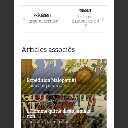
SUIVANT
PRÉCÉDENT
Lettres
Jusqu’au dernier
d’amour de 0 à
10
Articles associés
Expédition Malopatt #1
1 juillet 2016 | Romain Gallissot
L’Homme qui ne disait jamais
non
9 mars 2016 | Laurence Le Saux