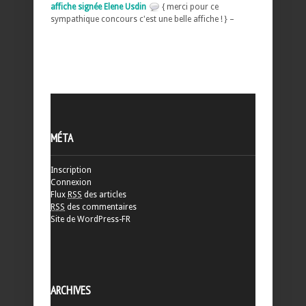
affiche signée Elene Usdin
{ merci pour ce
sympathique concours c'est une belle affiche ! } –
MÉTA
Inscription
Connexion
Flux
RSS
des articles
RSS
des commentaires
Site de WordPress-FR
ARCHIVES