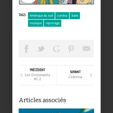
TAGS
Amérique du sud
cumbia
Italie
musique
reportage
PRÉCÉDENT
SUIVANT
Les Dominants
Celestia
#1-2
Articles associés