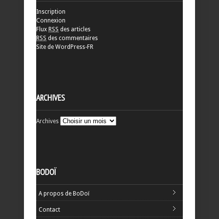
Inscription
Connexion
Flux
RSS
des articles
RSS
des commentaires
Site de WordPress-FR
ARCHIVES
Archives
BODOÏ
A propos de BoDoï
Contact