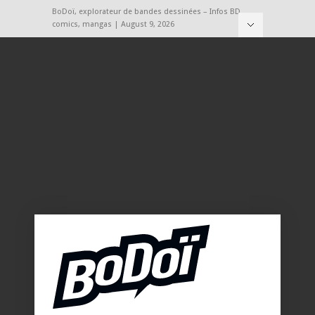
BoDoï, explorateur de bandes dessinées – Infos BD,
comics, mangas | August 9, 2026