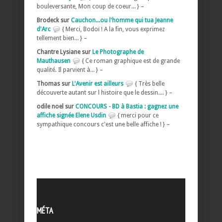
bouleversante, Mon coup de coeur... } –
Brodeck sur
Cauchon...ou l'homme qui tua Jeanne
d'Arc
{ Merci, Bodoï ! A la fin, vous exprimez
tellement bien... } –
Chantre Lysiane sur
Le Photographe de
Mauthausen
{ Ce roman graphique est de grande
qualité. Il parvient à... } –
Thomas sur
L'Avenir est ailleurs
{ Très belle
découverte autant sur l histoire que le dessin.... } –
odile noel sur
CONCOURS - BD à Bastia : gagnez une
affiche signée Elene Usdin
{ merci pour ce
sympathique concours c'est une belle affiche ! } –
MÉTA