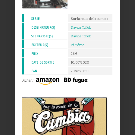
SERIE
Sur la route de la cumbia
DESSINATEUR(S)
Davide Toffolo
SCENARISTE(S)
Davide Toffolo
EDITEUR(S)
Ici Même
PRIX
26 €
DATE DE SORTIE
10/07/2020
EAN
2369120533
Achat :