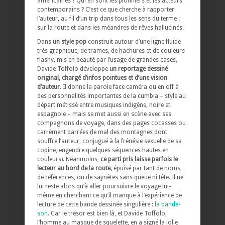
américaines ? Qui en sont les pionniers et les acteurs
contemporains ? C’est ce que cherche à rapporter
l’auteur, au fil d’un trip dans tous les sens du terme :
sur la route et dans les méandres de rêves hallucinés.
Dans
un style pop
construit autour d’une ligne fluide
très graphique, de trames, de hachures et de couleurs
flashy, mis en beauté par l’usage de grandes cases,
Davide Toffolo développe
un reportage dessiné
original, chargé d’infos pointues et d’une vision
d’auteur
. Il donne la parole face caméra ou en off à
des personnalités importantes de la cumbia – style au
départ métissé entre musiques indigène, noire et
espagnole – mais se met aussi en scène avec ses
compagnons de voyage, dans des pages cocasses ou
carrément barrées (le mal des montagnes dont
souffre l’auteur, conjugué à la frénésie sexuelle de sa
copine, engendre quelques séquences hautes en
couleurs). Néanmoins,
ce parti pris laisse parfois le
lecteur au bord de la route,
épuisé par tant de noms,
de références, ou de saynètes sans queue ni tête. Il ne
lui reste alors qu’à aller poursuivre le voyage lui-
même en cherchant ce qu’il manque à l’expérience de
lecture de cette bande dessinée singulière :
la bande-
son
. Car le trésor est bien là, et Davide Toffolo,
l’homme au masque de squelette, en a signé la jolie