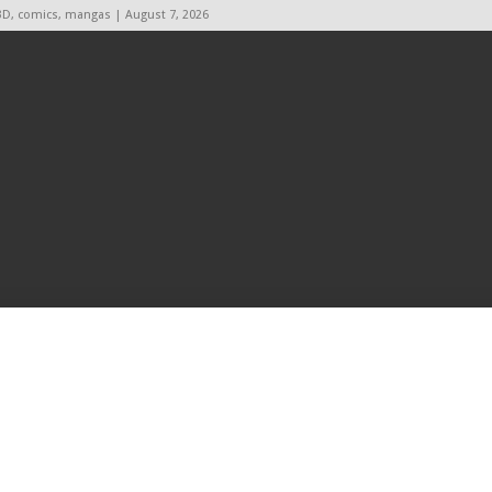
BD, comics, mangas | August 7, 2026