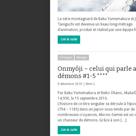
La série montagnard de Baku Yumemakura et J
Taniguchi est devenue un beau long-métrage
d’animation, produit et réalisé par une équipe f
Lire la suite
Critiques
Mangas
Onmyôji – celui qui parle 
démons #1-5 ****
9 décembre 2010 |
Rémi I.
Par Baku Yumemakura et Reiko Okano, Akata/D
14,95€, le 15 septembre 2010.
L’histoire de ce titre singulier se déroule à l’ép
(794 – 1185) dans un Japon sous-tendu par de
nombreuses croyances. Abe-no-Seimei est un 
un chasseur de démons. Grâce à son […]
Lire la suite