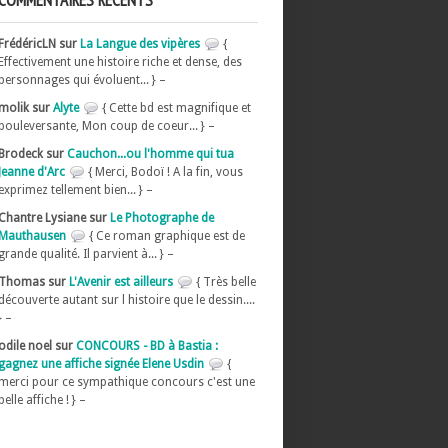
COMMENTAIRES RÉCENTS
FrédéricLN sur
La Langue des vipères
{
Effectivement une histoire riche et dense, des
personnages qui évoluent... } –
molik sur
Alyte
{ Cette bd est magnifique et
bouleversante, Mon coup de coeur... } –
Brodeck sur
Cauchon...ou l'homme qui tua
Jeanne d'Arc
{ Merci, Bodoï ! A la fin, vous
exprimez tellement bien... } –
Chantre Lysiane sur
Le Photographe de
Mauthausen
{ Ce roman graphique est de
grande qualité. Il parvient à... } –
Thomas sur
L'Avenir est ailleurs
{ Très belle
découverte autant sur l histoire que le dessin....
} –
odile noel sur
CONCOURS - BD à Bastia :
gagnez une affiche signée Elene Usdin
{
merci pour ce sympathique concours c'est une
belle affiche ! } –