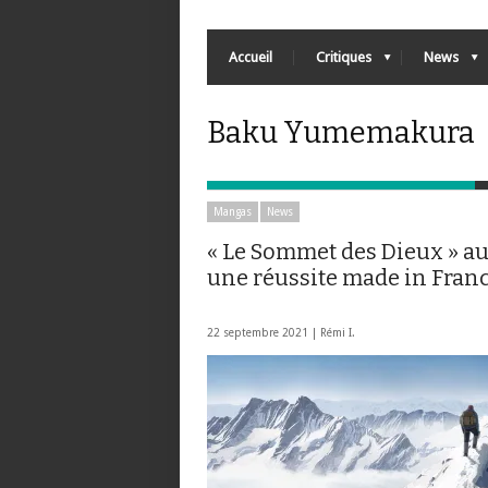
Accueil
Critiques
News
Baku Yumemakura
Mangas
News
« Le Sommet des Dieux » au 
une réussite made in Fran
22 septembre 2021 |
Rémi I.