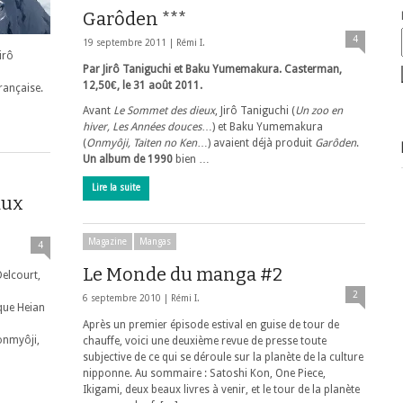
Garôden ***
4
19 septembre 2011 |
Rémi I.
irô
Par Jirô Taniguchi et
Baku Yumemakura
. Casterman,
12,50€, le 31 août 2011.
rançaise.
Avant
Le Sommet des dieux
, Jirô Taniguchi (
Un zoo en
hiver, Les Années douces
…) et Baku Yumemakura
(
Onmyôji, Taiten no Ken
…) avaient déjà produit
Garôden
.
Un album de 1990
bien …
Lire la suite
aux
Magazine
Mangas
4
Le Monde du manga #2
elcourt,
2
6 septembre 2010 |
Rémi I.
oque Heian
Après un premier épisode estival en guise de tour de
onmyôji,
chauffe, voici une deuxième revue de presse toute
subjective de ce qui se déroule sur la planète de la culture
nipponne. Au sommaire : Satoshi Kon, One Piece,
Ikigami, deux beaux livres à venir, et le tour de la planète