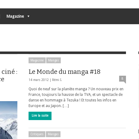
Magazine
Magazine
Mangas
ciné :
Le Monde du manga #18
ce
8
14 mars 2012 |
Rémi I.
Quoi de neuf sur la planète manga ? Un nouveau prix en
France, toujours la hausse de la TVA, et un spectacle de
danse en hommage à Tezuka ! Et toutes les infos en
Europe et au Japon. […]
Lire la suite
Critiques
Mangas