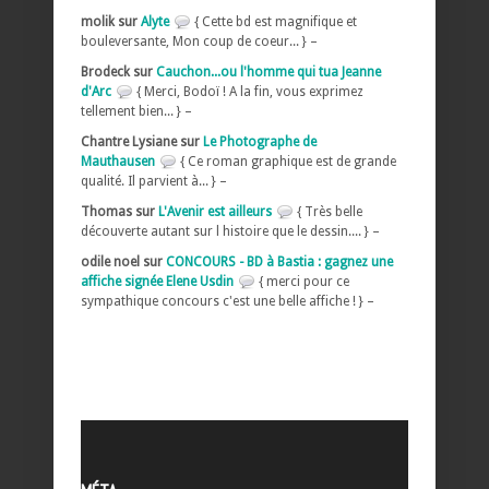
molik sur
Alyte
{ Cette bd est magnifique et
bouleversante, Mon coup de coeur... } –
Brodeck sur
Cauchon...ou l'homme qui tua Jeanne
d'Arc
{ Merci, Bodoï ! A la fin, vous exprimez
tellement bien... } –
Chantre Lysiane sur
Le Photographe de
Mauthausen
{ Ce roman graphique est de grande
qualité. Il parvient à... } –
Thomas sur
L'Avenir est ailleurs
{ Très belle
découverte autant sur l histoire que le dessin.... } –
odile noel sur
CONCOURS - BD à Bastia : gagnez une
affiche signée Elene Usdin
{ merci pour ce
sympathique concours c'est une belle affiche ! } –