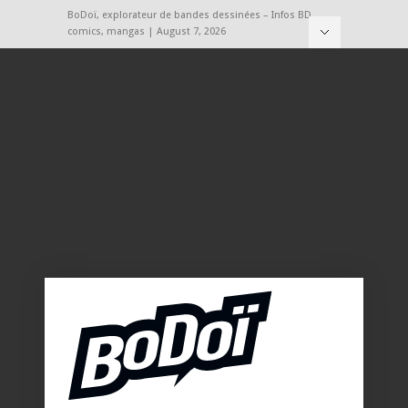
BoDoï, explorateur de bandes dessinées – Infos BD,
comics, mangas | August 7, 2026