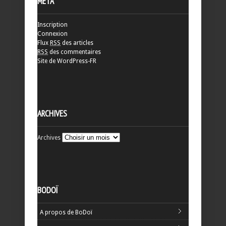
MÉTA
Inscription
Connexion
Flux
RSS
des articles
RSS
des commentaires
Site de WordPress-FR
ARCHIVES
Archives
BODOÏ
A propos de BoDoï