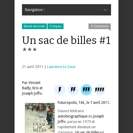
Navigation :
Hide Navigation
Accueil
Critiques
Bande dessinée
Comics
Jeunesse
Mangas
News
Bande dessinée
Comics
Manga
Jeunesse
Magazine
Bande dessinée
Comics
Jeunesse
Mangas
Bande dessinée
Critiques
4 Comments
Un sac de billes #1
***
21 avril 2011 |
Laurence Le Saux
Par Vincent
Bailly, Kris et
Joseph Joffo.
Futuropolis, 16€, le 7 avril 2011.
Oeuvre littéraire
autobiographique
de
Joseph
Joffo
, parue en 1973 et
rapidement devenue un
classique,
Un sac de billes
est