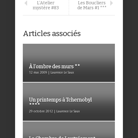
L’Atelier
Les Boucliers
mystère #83
de Mars #1 ***
Articles associés
À l’ombre des murs **
12 mai 2009 | Laurence Le Saux
Un printemps à Tchernobyl
****
29 octobre 2012 | Laurence Le Saux