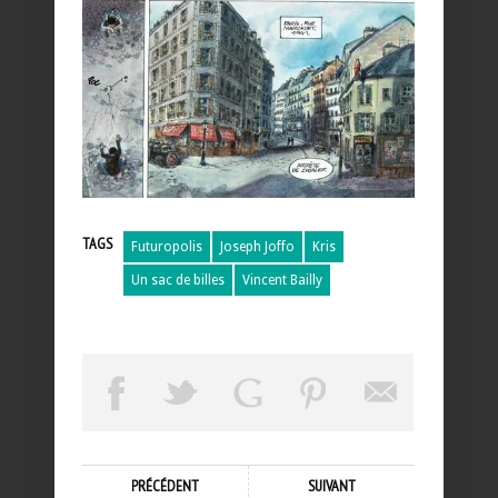
TAGS
Futuropolis
Joseph Joffo
Kris
Un sac de billes
Vincent Bailly
PRÉCÉDENT
SUIVANT