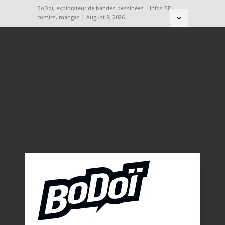
BoDoï, explorateur de bandes dessinées – Infos BD,
comics, mangas | August 8, 2026