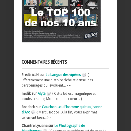
COMMENTAIRES RÉCENTS
FrédéricLN sur
La Langue des vipères
{
Effectivement une histoire riche et dense, des
personnages qui évoluent... } –
molik sur
Alyte
{ Cette bd est magnifique et
bouleversante, Mon coup de coeur... } –
Brodeck sur
Cauchon...ou l'homme qui tua Jeanne
d'Arc
{ Merci, Bodoï ! A la fin, vous exprimez
tellement bien... } –
Chantre Lysiane sur
Le Photographe de
Mauthausen
{ Ce roman graphique est de grande