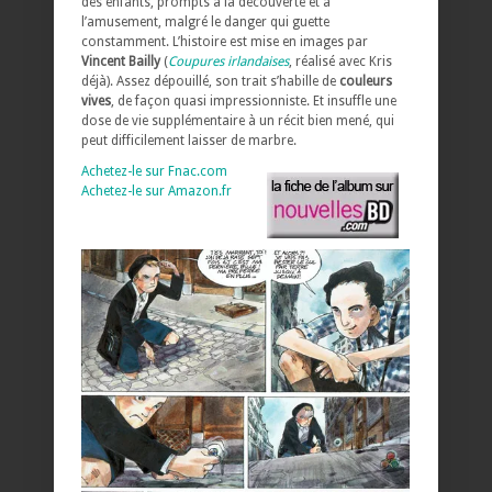
des enfants, prompts à la découverte et à
l’amusement, malgré le danger qui guette
constamment. L’histoire est mise en images par
Vincent Bailly
(
Coupures irlandaises
, réalisé avec Kris
déjà). Assez dépouillé, son trait s’habille de
couleurs
vives
, de façon quasi impressionniste. Et insuffle une
dose de vie supplémentaire à un récit bien mené, qui
peut difficilement laisser de marbre.
Achetez-le sur Fnac.com
Achetez-le sur Amazon.fr