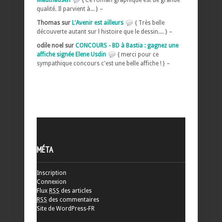
qualité. Il parvient à... } –
Thomas sur
L'Avenir est ailleurs
{ Très belle
découverte autant sur l histoire que le dessin.... } –
odile noel sur
CONCOURS - BD à Bastia : gagnez une
affiche signée Elene Usdin
{ merci pour ce
sympathique concours c'est une belle affiche ! } –
MÉTA
Inscription
Connexion
Flux
RSS
des articles
RSS
des commentaires
Site de WordPress-FR