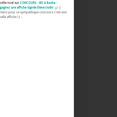
odile noel sur
CONCOURS - BD à Bastia :
gagnez une affiche signée Elene Usdin
{
merci pour ce sympathique concours c'est une
belle affiche ! } –