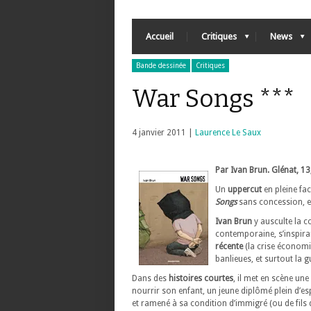
Accueil
Critiques
News
Bande dessinée
Critiques
War Songs ***
4 janvier 2011 |
Laurence Le Saux
Par Ivan Brun. Glénat, 13
Un
uppercut
en pleine fac
Songs
sans concession, en
Ivan Brun
y ausculte la 
contemporaine, s’inspiran
récente
(la crise économi
banlieues, et surtout la gu
Dans des
histoires courtes
, il met en scène
une 
nourrir son enfant, un jeune diplômé plein d’esp
et ramené à sa condition d’immigré (ou de fils 