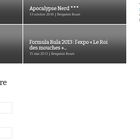
Apocalypse Nerd ***
13 octobre 2010 | Benjamin Roure
Formula Bula 2013 : l’expo « Le Roi
des mouches »...
15 mai 2013 | Benjamin Roure
re