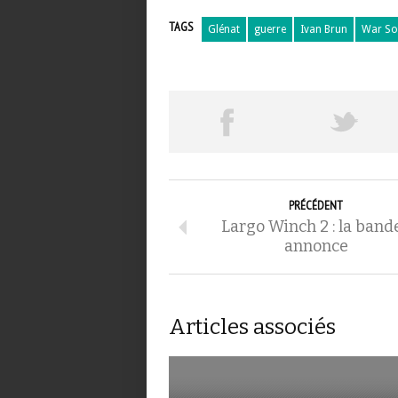
TAGS
Glénat
guerre
Ivan Brun
War So
PRÉCÉDENT
Largo Winch 2 : la band
annonce
Articles associés