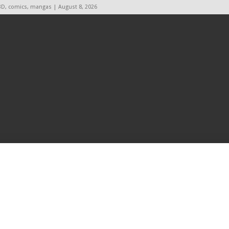
BD, comics, mangas | August 8, 2026