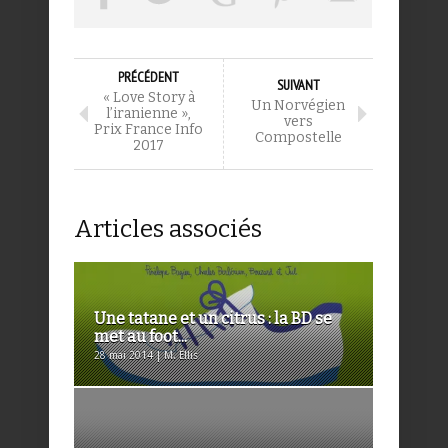
PRÉCÉDENT
SUIVANT
« Love Story à
Un Norvégien
l’iranienne »,
vers
Prix France Info
Compostelle
2017
Articles associés
Une tatane et un citrus : la BD se
met au foot...
28 mai 2014 | M. Ellis