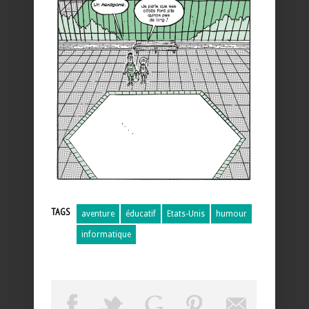
TAGS
aventure
éducatif
Etats-Unis
humour
informatique