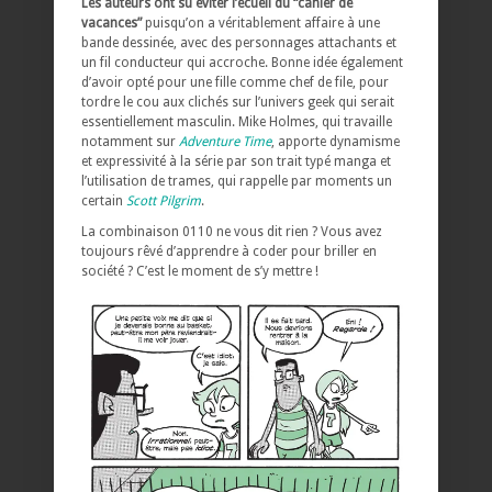
Les auteurs ont su éviter l’écueil du “cahier de
vacances”
puisqu’on a véritablement affaire à une
bande dessinée, avec des personnages attachants et
un fil conducteur qui accroche. Bonne idée également
d’avoir opté pour une fille comme chef de file, pour
tordre le cou aux clichés sur l’univers geek qui serait
essentiellement masculin. Mike Holmes, qui travaille
notamment sur
Adventure Time
, apporte dynamisme
et expressivité à la série par son trait typé manga et
l’utilisation de trames, qui rappelle par moments un
certain
Scott Pilgrim
.
La combinaison 0110 ne vous dit rien ? Vous avez
toujours rêvé d’apprendre à coder pour briller en
société ? C’est le moment de s’y mettre !