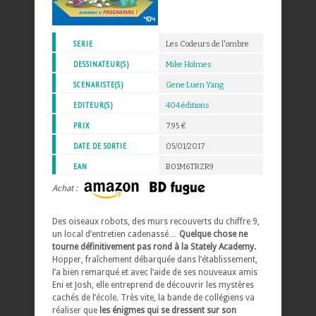
SERIE
Les Codeurs de l'ombre
DESSINATEUR(S)
Mike Holmes
SCENARISTE(S)
Gene Luen Yang
EDITEUR(S)
404 éditions
PRIX
7.95 €
DATE DE SORTIE
05/01/2017
EAN
B01M6TRZR9
Achat :
Des oiseaux robots, des murs recouverts du chiffre 9,
un local d’entretien cadenassé…
Quelque chose ne
tourne définitivement pas rond à la Stately Academy.
Hopper, fraîchement débarquée dans l’établissement,
l’a bien remarqué et avec l’aide de ses nouveaux amis
Eni et Josh, elle entreprend de découvrir les mystères
cachés de l’école. Très vite, la bande de collégiens va
réaliser que
les énigmes qui se dressent sur son