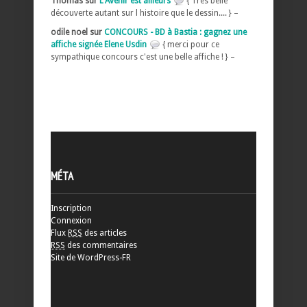
Thomas sur
L'Avenir est ailleurs
{ Très belle
découverte autant sur l histoire que le dessin.... } –
odile noel sur
CONCOURS - BD à Bastia : gagnez une
affiche signée Elene Usdin
{ merci pour ce
sympathique concours c'est une belle affiche ! } –
MÉTA
Inscription
Connexion
Flux
RSS
des articles
RSS
des commentaires
Site de WordPress-FR