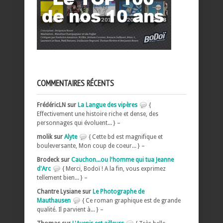
COMMENTAIRES RÉCENTS
FrédéricLN sur
La Langue des vipères
{
Effectivement une histoire riche et dense, des
personnages qui évoluent... } –
molik sur
Alyte
{ Cette bd est magnifique et
bouleversante, Mon coup de coeur... } –
Brodeck sur
Cauchon...ou l'homme qui tua Jeanne
d'Arc
{ Merci, Bodoï ! A la fin, vous exprimez
tellement bien... } –
Chantre Lysiane sur
Le Photographe de
Mauthausen
{ Ce roman graphique est de grande
qualité. Il parvient à... } –