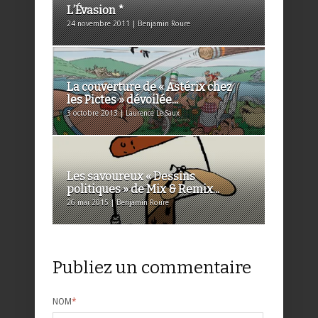
L’Évasion *
24 novembre 2011 | Benjamin Roure
La couverture de « Astérix chez
les Pictes » dévoilée...
3 octobre 2013 | Laurence Le Saux
Les savoureux « Dessins
politiques » de Mix & Remix...
26 mai 2015 | Benjamin Roure
Publiez un commentaire
NOM
*