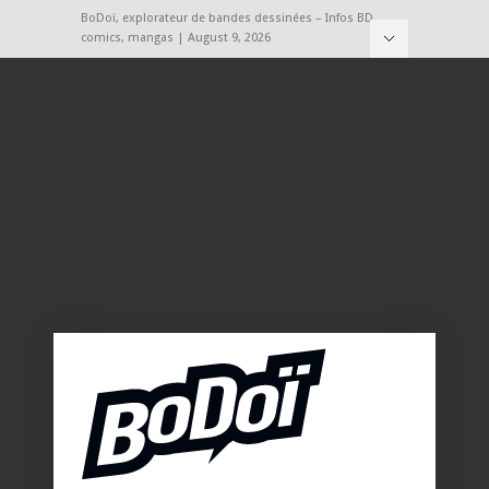
BoDoï, explorateur de bandes dessinées – Infos BD,
comics, mangas | August 9, 2026