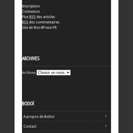
Inscription
Connexion
Flux
RSS
des articles
RSS
des commentaires
Site de WordPress-FR
ARCHIVES
Archives
BODOÏ
A propos de BoDoï
Contact