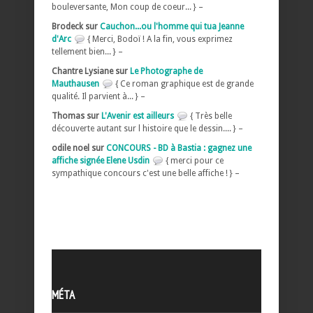
bouleversante, Mon coup de coeur... } –
Brodeck sur
Cauchon...ou l'homme qui tua Jeanne
d'Arc
{ Merci, Bodoï ! A la fin, vous exprimez
tellement bien... } –
Chantre Lysiane sur
Le Photographe de
Mauthausen
{ Ce roman graphique est de grande
qualité. Il parvient à... } –
Thomas sur
L'Avenir est ailleurs
{ Très belle
découverte autant sur l histoire que le dessin.... } –
odile noel sur
CONCOURS - BD à Bastia : gagnez une
affiche signée Elene Usdin
{ merci pour ce
sympathique concours c'est une belle affiche ! } –
MÉTA