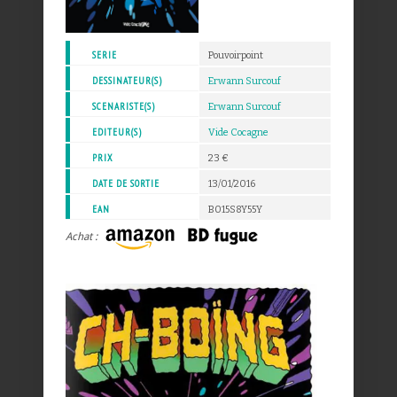
SERIE
Pouvoirpoint
DESSINATEUR(S)
Erwann Surcouf
SCENARISTE(S)
Erwann Surcouf
EDITEUR(S)
Vide Cocagne
PRIX
23 €
DATE DE SORTIE
13/01/2016
EAN
B015S8Y55Y
Achat :