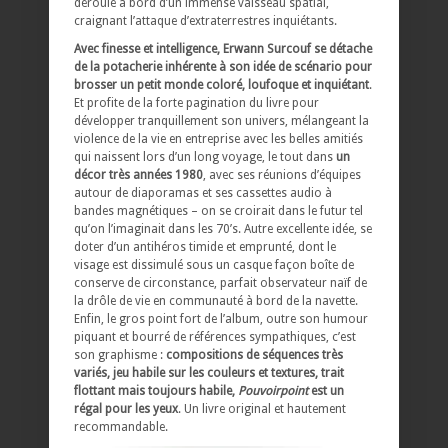
déroule à bord d’un immense vaisseau spatial,
craignant l’attaque d’extraterrestres inquiétants.
Avec finesse et intelligence, Erwann Surcouf se détache
de la potacherie inhérente à son idée de scénario pour
brosser un petit monde coloré, loufoque et inquiétant
.
Et profite de la forte pagination du livre pour
développer tranquillement son univers, mélangeant la
violence de la vie en entreprise avec les belles amitiés
qui naissent lors d’un long voyage, le tout dans
un
décor très années 1980
, avec ses réunions d’équipes
autour de diaporamas et ses cassettes audio à
bandes magnétiques – on se croirait dans le futur tel
qu’on l’imaginait dans les 70’s. Autre excellente idée, se
doter d’un antihéros timide et emprunté, dont le
visage est dissimulé sous un casque façon boîte de
conserve de circonstance, parfait observateur naïf de
la drôle de vie en communauté à bord de la navette.
Enfin, le gros point fort de l’album, outre son humour
piquant et bourré de références sympathiques, c’est
son graphisme :
compositions de séquences très
variés, jeu habile sur les couleurs et textures, trait
flottant mais toujours habile,
Pouvoirpoint
est un
régal pour les yeux
. Un livre original et hautement
recommandable.