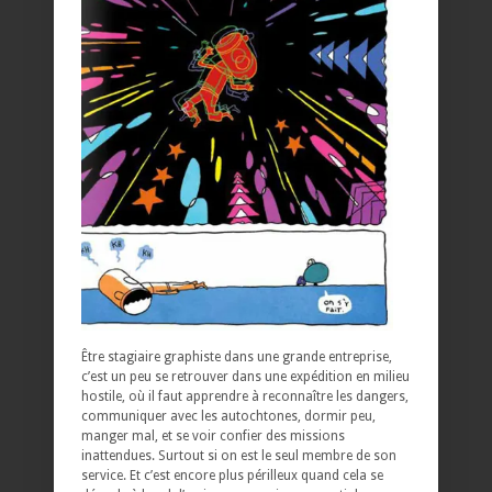
Être stagiaire graphiste dans une grande entreprise,
c’est un peu se retrouver dans une expédition en milieu
hostile, où il faut apprendre à reconnaître les dangers,
communiquer avec les autochtones, dormir peu,
manger mal, et se voir confier des missions
inattendues. Surtout si on est le seul membre de son
service. Et c’est encore plus périlleux quand cela se