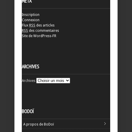
MÉTA
Inscription
Connexion
Flux
RSS
des articles
RSS
des commentaires
Site de WordPress-FR
ARCHIVES
Archives
BODOÏ
A propos de BoDoï