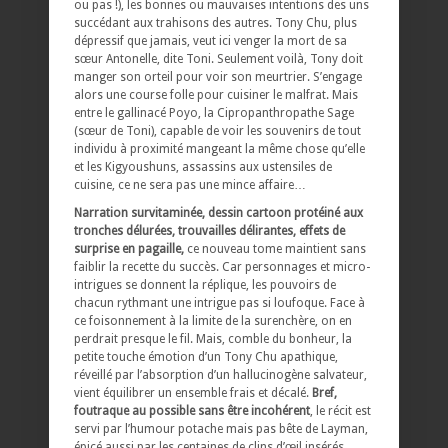
ou pas !), les bonnes ou mauvaises intentions des uns
succédant aux trahisons des autres. Tony Chu, plus
dépressif que jamais, veut ici venger la mort de sa
sœur Antonelle, dite Toni. Seulement voilà, Tony doit
manger son orteil pour voir son meurtrier. S’engage
alors une course folle pour cuisiner le malfrat. Mais
entre le gallinacé Poyo, la Cipropanthropathe Sage
(sœur de Toni), capable de voir les souvenirs de tout
individu à proximité mangeant la même chose qu’elle
et les Kigyoushuns, assassins aux ustensiles de
cuisine, ce ne sera pas une mince affaire…
Narration survitaminée, dessin cartoon protéiné aux
tronches délurées, trouvailles délirantes, effets de
surprise en pagaille,
ce nouveau tome maintient sans
faiblir la recette du succès. Car personnages et micro-
intrigues se donnent la réplique, les pouvoirs de
chacun rythmant une intrigue pas si loufoque. Face à
ce foisonnement à la limite de la surenchère, on en
perdrait presque le fil. Mais, comble du bonheur, la
petite touche émotion d’un Tony Chu apathique,
réveillé par l’absorption d’un hallucinogène salvateur,
vient équilibrer un ensemble frais et décalé.
Bref,
foutraque au possible sans être incohérent
, le récit est
servi par l’humour potache mais pas bête de Layman,
épicé aussi par les centaines de clins d’œil insérés