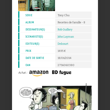
SERIE
Tony Chu
ALBUM
Recettes de famille - 8
DESSINATEUR(S)
Rob Guillory
SCENARISTE(S)
John Layman
EDITEUR(S)
Delcourt
PRIX
14.95 €
DATE DE SORTIE
18/06/2014
EAN
2756060380
Achat :