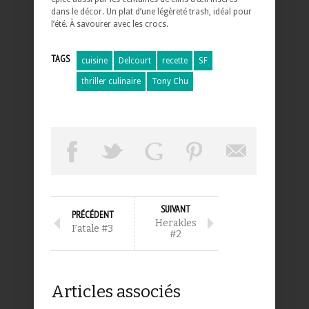
dans le décor. Un plat d’une légèreté trash, idéal pour
l’été. À savourer avec les crocs.
TAGS
cuisine
Delcourt
recette
SF
thriller culinaire
Tony Chu
SUIVANT
PRÉCÉDENT
Herakles
Fatale #3
#2
Articles associés