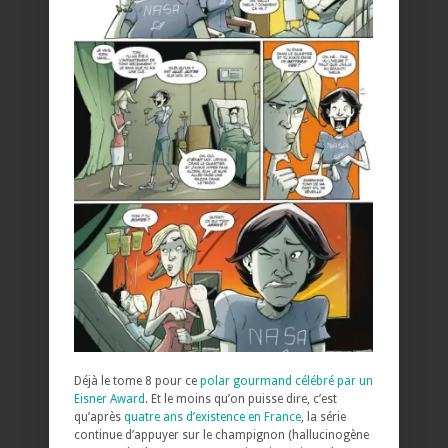
Déjà le tome 8 pour ce
polar gourmand célébré par un
Eisner Award
. Et le moins qu’on puisse dire, c’est
qu’après
quatre ans d’existence en France
, la série
continue d’appuyer sur le champignon (hallucinogène