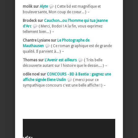
molik sur
Alyte
{ Cette bd est magnifique et
bouleversante, Mon coup de coeur... } –
Brodeck sur
Cauchon...ou l'homme qui tua Jeanne
d'Arc
{ Merci, Bodoï ! A la fin, vous exprimez
tellement bien... } –
Chantre Lysiane sur
Le Photographe de
Mauthausen
{ Ce roman graphique est de grande
qualité. Il parvient à... } –
Thomas sur
L'Avenir est ailleurs
{ Très belle
découverte autant sur l histoire que le dessin.... } –
odile noel sur
CONCOURS - BD à Bastia : gagnez une
affiche signée Elene Usdin
{ merci pour ce
sympathique concours c'est une belle affiche ! } –