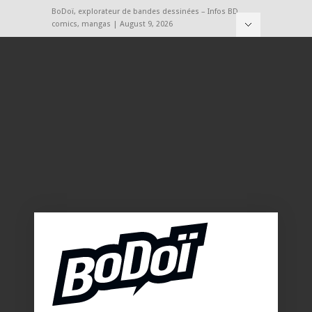
BoDoï, explorateur de bandes dessinées – Infos BD,
comics, mangas | August 9, 2026