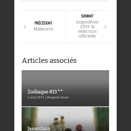
SUIVANT
Angoulême
PRÉCÉDENT
2019: la
Malaterre
sélection
officielle
Articles associés
Zodiaque #13 **
5 avril 2013 | Benjamin Roure
Janardana