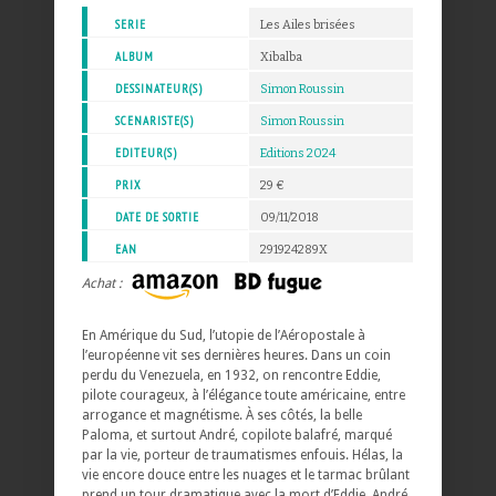
SERIE
Les Ailes brisées
ALBUM
Xibalba
DESSINATEUR(S)
Simon Roussin
SCENARISTE(S)
Simon Roussin
EDITEUR(S)
Editions 2024
PRIX
29 €
DATE DE SORTIE
09/11/2018
EAN
291924289X
Achat :
En Amérique du Sud, l’utopie de l’Aéropostale à
l’européenne vit ses dernières heures. Dans un coin
perdu du Venezuela, en 1932, on rencontre Eddie,
pilote courageux, à l’élégance toute américaine, entre
arrogance et magnétisme. À ses côtés, la belle
Paloma, et surtout André, copilote balafré, marqué
par la vie, porteur de traumatismes enfouis. Hélas, la
vie encore douce entre les nuages et le tarmac brûlant
prend un tour dramatique avec la mort d’Eddie. André