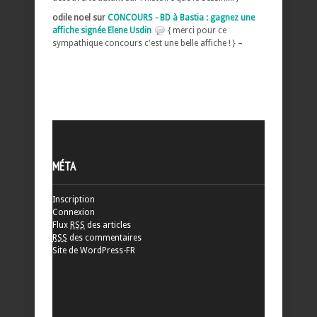
odile noel sur
CONCOURS - BD à Bastia : gagnez une
affiche signée Elene Usdin
{ merci pour ce
sympathique concours c'est une belle affiche ! } –
MÉTA
Inscription
Connexion
Flux
RSS
des articles
RSS
des commentaires
Site de WordPress-FR