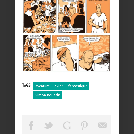
TAGS
aventure
avion
fantastique
Simon Roussin