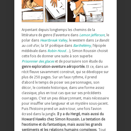
Arpentant depuis longtemps les chemins de la
littérature de genre (l’aventure dans
Lemon Jefferson
, le
polar dans
Heartbreak Valley
, le western dans
Le Bandit
au colt d’or
, la SF poétique dans
Barthélémy
, l’épopée
médiévale dans
Robin Hood
…), Simon Roussin choisit
cette fois de donner une suite à son superbe
Prisonnier des glaces
et de poursuivre son étude du
genre exploration-aventure aéroportée
. Et ce, dans un
récit fleuve savamment construit, qui se développe sur
plus de 250 pages. Sur un faux rythme, il prend
d’abord le temps de poser ses personnages, son
décor, le contexte historique, dans une forme assez
classique, plus en tout cas que sur ses précédents
ouvrages. C’est un peu désarçonnant, mais nécessaire
pour insuffler une langueur et un mystère sous-jacent.
Puis l’histoire prend un autre tour, une fois l’avion
écrasé dans la jungle.
Il y a du Hergé, mais aussi du
Howard Hawks chez Simon Roussin. La tentation de
l’exotisme et du fantastique, mais aussi les grands
sentiments et les relations humains complexes
. Tout