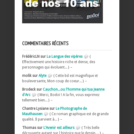
COMMENTAIRES RÉCENTS
FrédéricLN sur
La Langue des vipères
{
Effectivement une histoire riche et dense, des
personnages qui évoluent... } –
molik sur
Alyte
{ Cette bd est magnifique et
bouleversante, Mon coup de coeur... } –
Brodeck sur
Cauchon...ou l'homme qui tua Jeanne
d'Arc
{ Merci, Bodoï ! A la fin, vous exprimez
tellement bien... } –
Chantre Lysiane sur
Le Photographe de
Mauthausen
{ Ce roman graphique est de grande
qualité. Il parvient à... } –
Thomas sur
L'Avenir est ailleurs
{ Très belle
découverte autant sur l histoire que le dessin.... } –