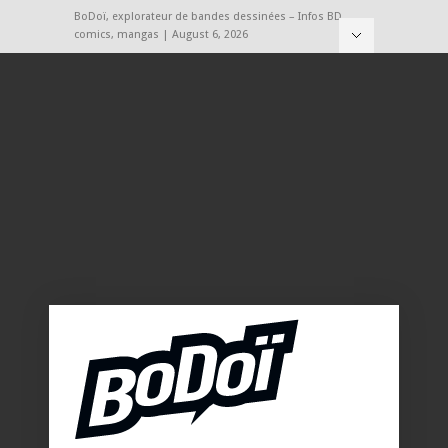
BoDoï, explorateur de bandes dessinées – Infos BD,
comics, mangas | August 6, 2026