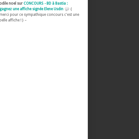
odile noel sur
CONCOURS - BD à Bastia :
gagnez une affiche signée Elene Usdin
{
merci pour ce sympathique concours c'est une
belle affiche ! } –