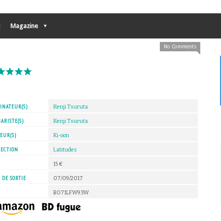
Magazine
No Comments
INATEUR(S)
Kenji Tsuruta
ARISTE(S)
Kenji Tsuruta
EUR(S)
Ki-oon
LECTION
Latitudes
X
15 €
 DE SORTIE
07/09/2017
B071LFW93W