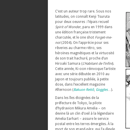
C’est un auteur trop rare. Sous nos
latitudes, on connaît Kenji Tsuruta
pour deux oeuvres : l’épais recueil
Spirit of Wonder
, paru en 1999 dans
une édition française tristement
charcutée, et le one shot
Forget-me-
not
(2004). On l’apprécie pour ses
rêveries au charme rétro, ses
héroïnes magnétiques et la virtuosité
de son trait hachuré, proche d’un
Hiroaki Samura (
L’Habitant de l’infini
).
Cette année, Ki-oon réinvoque l’artiste
avec une série débutée en 2010 au
Japon et toujours publiée, à petite
dose, dans l’excellent magazine
Afternoon (
Bakuon Rettô
,
Goggles
…).
Dans les îles éloignées de la
préfecture de Tokyo, la pilote
d’hydravion Mikura Amelia – on
devine là un clin d’oeil à la légendaire
Amelia Earhart – assure le service
postal entre les terres émergées. À la
mort de son grand-père, qui l’a élevée,