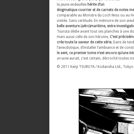
la jeune endeuillée
hérite d’un
énigmatique courrier et de carnets de notes ment
comparable au Monstre du Loch Ness ou au Holla
visitée. Sans certitude. En mémoire de son aïeul
belle aventure (aéro)maritime, entre investigati
Tsuruta dédie avant tout ses planches à une dou
mais aussi celle de son héroïne.
C’est préciséme
crée toute la saveur de cette série.
Dans de tendr
l’anecdotique, d’installer l’ambiance et de const
le sent, ce premier tome n’est encore qu’une in
errante
aurait, c’est certain, décroché toutes no
© 2011 Kenji TSURUTA / Kodansha Ltd., Tokyo