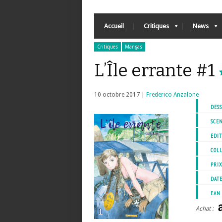
Accueil
Critiques
News
Critiques
Mangas
L’Île errante #1
10 octobre 2017 |
Frederico Anzalone
DESS
SCEN
EDIT
COL
PRI
DATE
EAN
Achat :