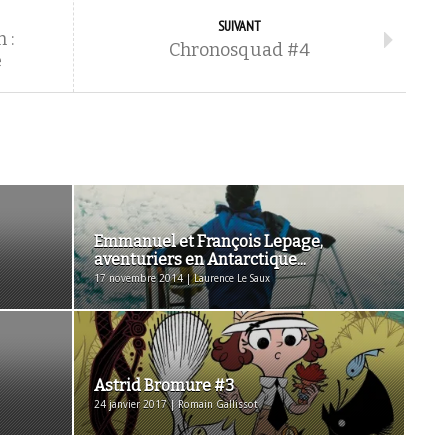
SUIVANT
 :
Chronosquad #4
é
Emmanuel et François Lepage,
aventuriers en Antarctique...
17 novembre 2014 | Laurence Le Saux
Astrid Bromure #3
24 janvier 2017 | Romain Gallissot