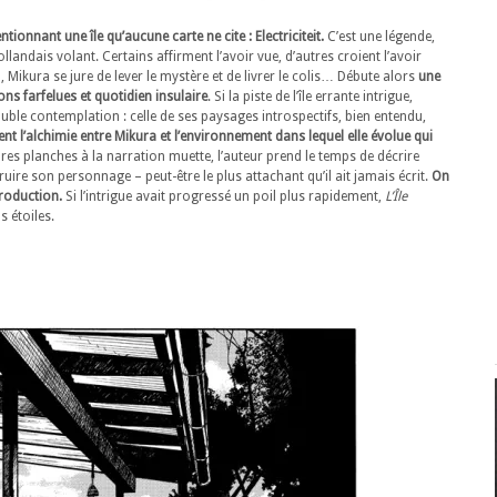
ionnant une île qu’aucune carte ne cite : Electriciteit.
C’est une légende,
ndais volant. Certains affirment l’avoir vue, d’autres croient l’avoir
, Mikura se jure de lever le mystère et de livrer le colis… Débute alors
une
ons farfelues et quotidien insulaire
. Si la piste de l’île errante intrigue,
ble contemplation : celle de ses paysages introspectifs, bien entendu,
nt l’alchimie entre Mikura et l’environnement dans lequel elle évolue qui
es planches à la narration muette, l’auteur prend le temps de décrire
ruire son personnage – peut-être le plus attachant qu’il ait jamais écrit.
On
troduction.
Si l’intrigue avait progressé un poil plus rapidement,
L’Île
s étoiles.