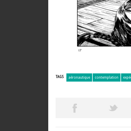
TAGS
aéronautique
contemplation
expé