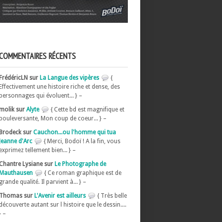
COMMENTAIRES RÉCENTS
FrédéricLN sur
La Langue des vipères
{
Effectivement une histoire riche et dense, des
personnages qui évoluent... } –
molik sur
Alyte
{ Cette bd est magnifique et
bouleversante, Mon coup de coeur... } –
Brodeck sur
Cauchon...ou l'homme qui tua
Jeanne d'Arc
{ Merci, Bodoï ! A la fin, vous
exprimez tellement bien... } –
Chantre Lysiane sur
Le Photographe de
Mauthausen
{ Ce roman graphique est de
grande qualité. Il parvient à... } –
Thomas sur
L'Avenir est ailleurs
{ Très belle
découverte autant sur l histoire que le dessin....
} –