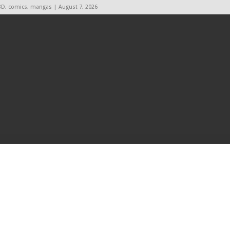
BD, comics, mangas | August 7, 2026